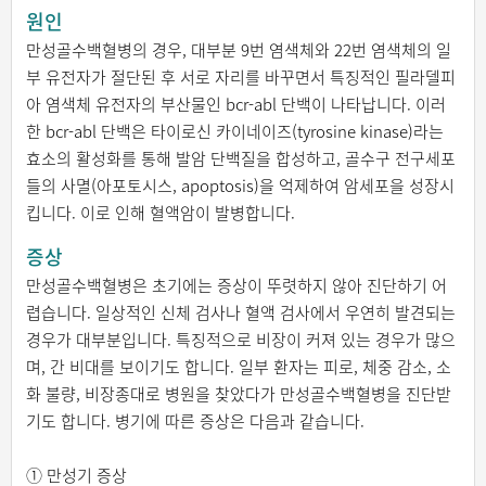
원인
만성골수백혈병의 경우, 대부분 9번 염색체와 22번 염색체의 일
부 유전자가 절단된 후 서로 자리를 바꾸면서 특징적인 필라델피
아 염색체 유전자의 부산물인 bcr-abl 단백이 나타납니다. 이러
한 bcr-abl 단백은 타이로신 카이네이즈(tyrosine kinase)라는
효소의 활성화를 통해 발암 단백질을 합성하고, 골수구 전구세포
들의 사멸(아포토시스, apoptosis)을 억제하여 암세포을 성장시
킵니다. 이로 인해 혈액암이 발병합니다.
증상
만성골수백혈병은 초기에는 증상이 뚜렷하지 않아 진단하기 어
렵습니다. 일상적인 신체 검사나 혈액 검사에서 우연히 발견되는
경우가 대부분입니다. 특징적으로 비장이 커져 있는 경우가 많으
며, 간 비대를 보이기도 합니다. 일부 환자는 피로, 체중 감소, 소
화 불량, 비장종대로 병원을 찾았다가 만성골수백혈병을 진단받
기도 합니다. 병기에 따른 증상은 다음과 같습니다.
① 만성기 증상