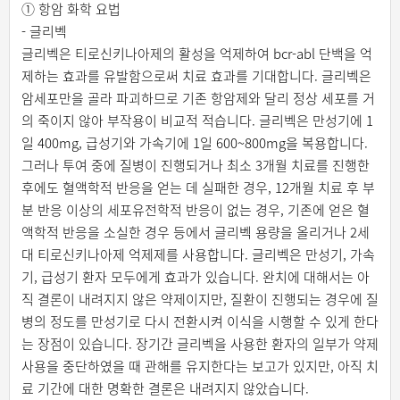
① 항암 화학 요법
- 글리벡
글리벡은 티로신키나아제의 활성을 억제하여 bcr-abl 단백을 억
제하는 효과를 유발함으로써 치료 효과를 기대합니다. 글리벡은
암세포만을 골라 파괴하므로 기존 항암제와 달리 정상 세포를 거
의 죽이지 않아 부작용이 비교적 적습니다. 글리벡은 만성기에 1
일 400mg, 급성기와 가속기에 1일 600~800mg을 복용합니다.
그러나 투여 중에 질병이 진행되거나 최소 3개월 치료를 진행한
후에도 혈액학적 반응을 얻는 데 실패한 경우, 12개월 치료 후 부
분 반응 이상의 세포유전학적 반응이 없는 경우, 기존에 얻은 혈
액학적 반응을 소실한 경우 등에서 글리벡 용량을 올리거나 2세
대 티로신키나아제 억제제를 사용합니다. 글리벡은 만성기, 가속
기, 급성기 환자 모두에게 효과가 있습니다. 완치에 대해서는 아
직 결론이 내려지지 않은 약제이지만, 질환이 진행되는 경우에 질
병의 정도를 만성기로 다시 전환시켜 이식을 시행할 수 있게 한다
는 장점이 있습니다. 장기간 글리벡을 사용한 환자의 일부가 약제
사용을 중단하였을 때 관해를 유지한다는 보고가 있지만, 아직 치
료 기간에 대한 명확한 결론은 내려지지 않았습니다.