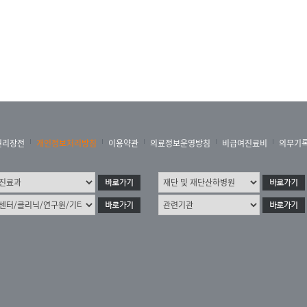
능합니다.
엽서와 인터넷 접수는 
상담 및 접수 과정 중 
맞지 않거나 모호한 내
있습니다.
접수된 사안은 고객 여
다.
권리장전
개인정보처리방침
이용약관
의료정보운영방침
비급여진료비
의무기
사안에 따라 관련 부서
상담 중 즉시 회신을 드
있습니다. 단, 사안에 
고객의 소리를 경청하고