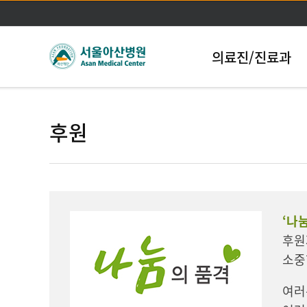
의료진/진료과
후원
‘나
후원
소중
여러