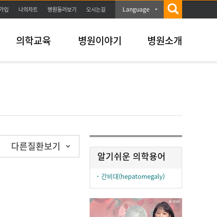
Language
가입
나의차트
병원둘러보기
오시는길
의학교육
병원이야기
병원소개
다른질환보기
알기쉬운 의학용어
간비대(hepatomegaly)