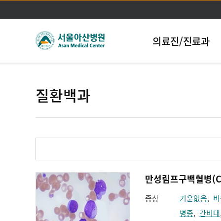
의료진/진료과
질환백과
만성림프구백혈병(Chron
증상
기운없음
,
비
병증
,
간비대