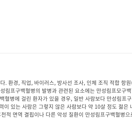
경, 직업, 바이러스, 방사선 조사, 인체 조직 적합 항원(hum
다. 만성림프구백혈병의 발병과 관련된 요소에는 만성림프모구백
백혈병에 걸린 환자가 있을 경우, 일반 사람보다 만성림프구
력이 있는 사람은 그렇지 않은 사람보다 약 10살 정도 젊은
 후천적 면역 결핍이나 다른 악성 질환이 만성림프구백혈병으