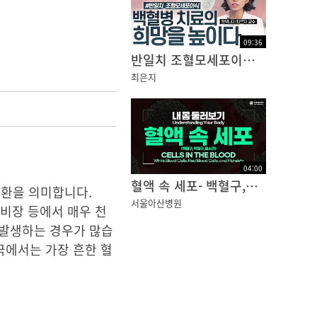
09
:
36
반일치 조혈모세포이식, 조혈모세포 공여자를 찾기 어려운 백혈병 환자에게 희망을 높입니다
최은지
04
:
00
혈액 속 세포- 백혈구,적혈구,혈소판
질환을 의미합니다.
서울아산병원
비장 등에서 매우 천
 발생하는 경우가 많습
국에서는 가장 흔한 혈