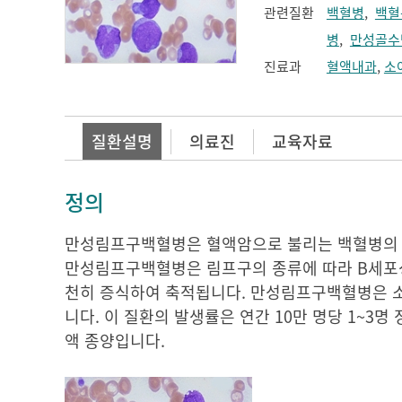
관련질환
백혈병
,
백혈
병
,
만성골수
진료과
혈액내과
,
소
질환설명
의료진
교육자료
정의
만성림프구백혈병은 혈액암으로 불리는 백혈병의 
만성림프구백혈병은 림프구의 종류에 따라 B세포성
천히 증식하여 축적됩니다. 만성림프구백혈병은 소
니다. 이 질환의 발생률은 연간 10만 명당 1~3
액 종양입니다.