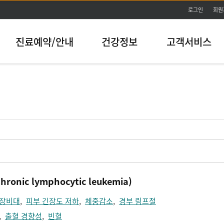
본문바로가기
로그인
회원
진료예약/안내
건강정보
고객서비스
ic lymphocytic leukemia)
장비대
,
피부 긴장도 저하
,
체중감소
,
경부 림프절
,
출혈 경향성
,
빈혈