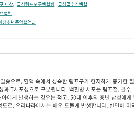
구 이상
,
급성림프모구백혈병
,
급성골수성백혈
백혈병
아청소년종양혈액과
일종으로, 혈액 속에서 성숙한 림프구가 현저하게 증가한 
과 T세포성으로 구분됩니다. 백혈병 세포는 림프절, 골수, 
아에게 발생하는 경우는 적고, 50대 이후의 중년 남성에게
명 정도로, 우리나라에서는 매우 드물게 발생합니다. 반면에 미