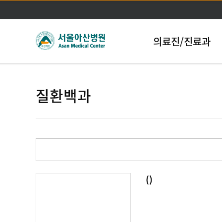
의료진/진료과
질환백과
()