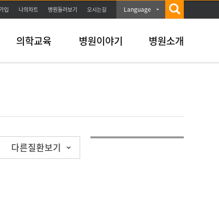
Language
가입
나의차트
병원둘러보기
오시는길
의학교육
병원이야기
병원소개
다른질환보기