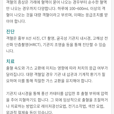
객혈의 증상은 가래에 혈액이 묻어 나오는 경우부터 순수한 혈액
만 나오는 경우까지 다양합니다. 하루에 100~600mL 이상의 객
혈이 나오는 것을 대량 객혈이라고 부르며, 이때는 응급조치를 받
아야 합니다.
진단
객혈은 흉부 X선 사진, CT 촬영, 굴곡성 기관지 내시경, 고해상 전
산화 단층촬영(HRCT), 기관지 조영술 등을 통해 진단할 수 있습
니다.
치료
출혈 속도와 가스 교환에 미치는 영향에 따라 처치의 응급 여부가
달라집니다. 대량 객혈일 경우 기관 내 삽관과 기계적 환기가 필
요하며 이를 통해 적절한 가스 교환을 유지해야 합니다.
기관지 내시경을 통해 풍선 카테터를 삽입한 후 출혈 부위에 압력
을 주어 지혈하기도 합니다. 그 외에 임상적으로 출혈을 조절하거
나 치료하는 방법으로 레이저광선요법, 전기소작법, 색전 요법,
외과적 절제술 등이 있습니다.