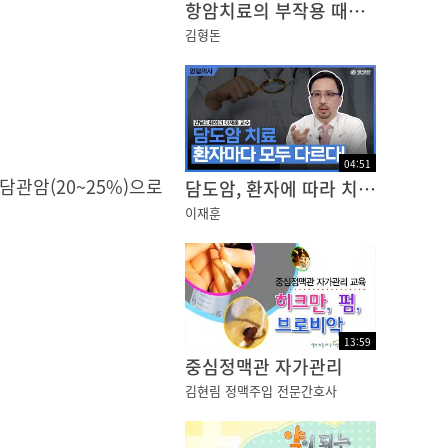
항암치료의 부작용 때문에 치료를 망설이고 계신가요?
김형돈
04
:
51
담관암(20~25%)으로
담도암, 환자에 따라 치료 전략이 달라진다!
이재훈
13
:
59
중심정맥관 자가관리
김현림 정맥주입 전문간호사