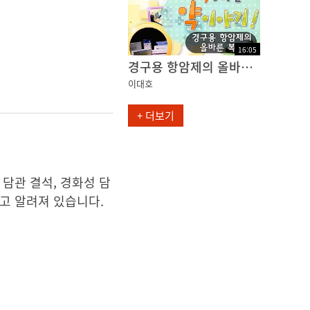
16
:
05
경구용 항암제의 올바른 복용
이대호
+ 더보기
담관 결석, 경화성 담
다고 알려져 있습니다.