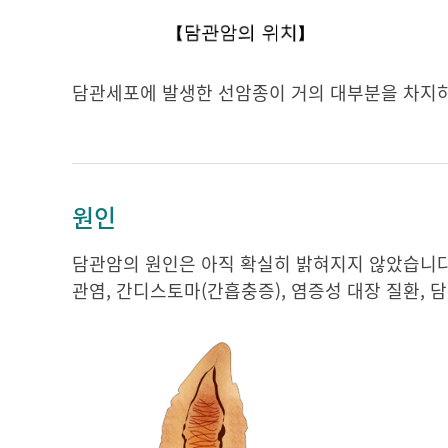
담관세포에 발생한 선암종이 거의 대부분을 차지하
원인
담관암의 원인은 아직 확실히 밝혀지지 않았습니다.
관염, 간디스토마(간흡충증), 염증성 대장 질환,