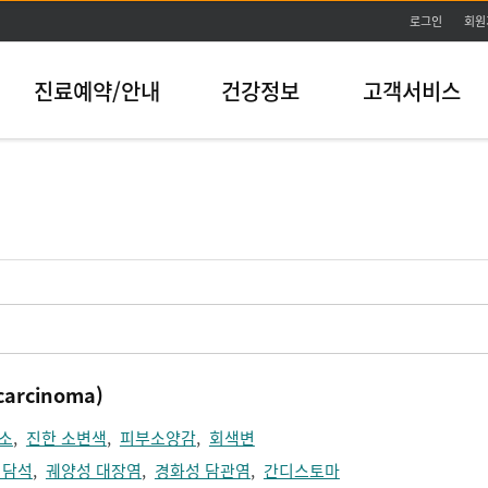
본문바로가기
로그인
회원
진료예약/안내
건강정보
고객서비스
arcinoma)
소
,
진한 소변색
,
피부소양감
,
회색변
 담석
,
궤양성 대장염
,
경화성 담관염
,
간디스토마