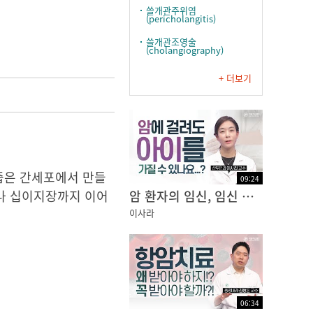
쓸개관주위염
(pericholangitis)
쓸개관조영술
(cholangiography)
+ 더보기
즙은 간세포에서 만들
09
:
24
어나 십이지장까지 이어
암 환자의 임신, 임신 후에 재발된 암... 어떻게 해야할까요?
이사라
06
:
34