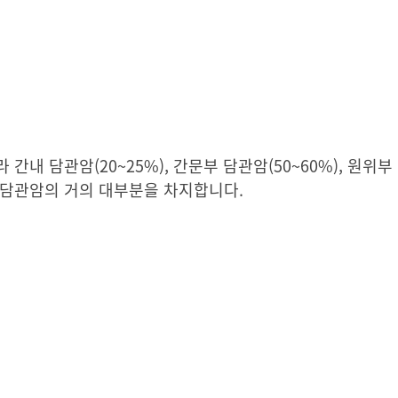
내 담관암(20~25%), 간문부 담관암(50~60%), 원위부 
 담관암의 거의 대부분을 차지합니다.