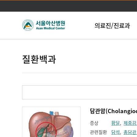
의료진/진료과
질환백과
담관암(Cholangioc
증상
황달
,
체중감
관련질환
담석
,
총담관