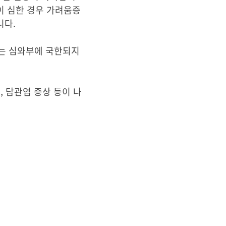
이 심한 경우 가려움증
니다.
또는 심와부에 국한되지
 담관염 증상 등이 나