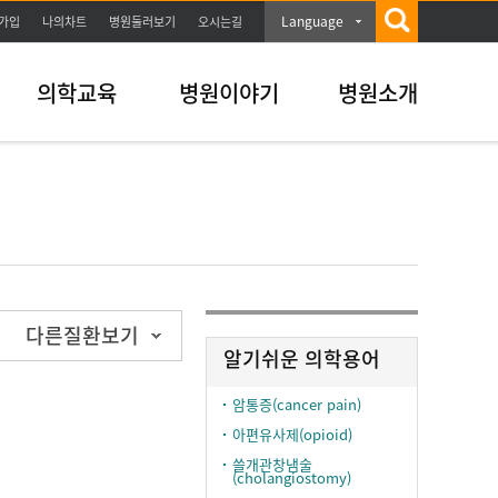
Language
가입
나의차트
병원둘러보기
오시는길
의학교육
병원이야기
병원소개
다른질환보기
알기쉬운 의학용어
암통증(cancer pain)
아편유사제(opioid)
쓸개관창냄술
(cholangiostomy)