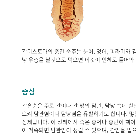
간디스토마의 중간 숙주는 붕어, 잉어, 피라미와 
낭 유충을 날것으로 먹으면 이것이 인체로 들어와
증상
간흡충은 주로 간이나 간 밖의 담관, 담낭 속에 
으켜 담관염이나 담낭염을 유발하기도 합니다. 많은
정체됩니다. 이 상태에서 죽은 충체나 충란이 핵이
이 계속되면 담관암이 생길 수 있으며, 간암을 일