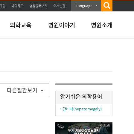
Language
가입
나의차트
병원둘러보기
오시는길
의학교육
병원이야기
병원소개
다른질환보기
알기쉬운 의학용어
간비대(hepatomegaly)