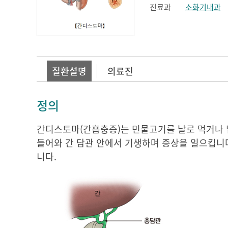
진료과
소화기내과
질환설명
의료진
정의
간디스토마(간흡충증)는 민물고기를 날로 먹거나 
들어와 간 담관 안에서 기생하며 증상을 일으킵니다
니다.