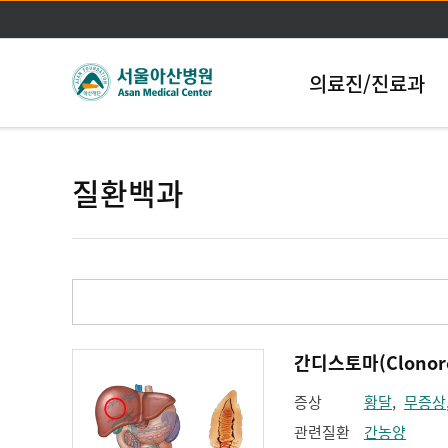
의료진/진료과
질환백과
간디스토마(Clonorchi
증상
황달
,
무증상
관련질환
간농양