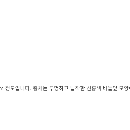
.0mm 정도입니다. 충체는 투명하고 납작한 선홍색 버들잎 모