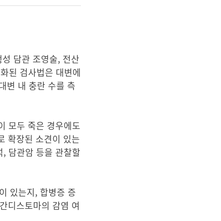
역행성 담관 조영술, 전산
일반화된 검사법은 대변에
대변 내 충란 수를 측
흡충이 모두 죽은 경우에도
로 확장된 소견이 있는
석, 담관암 등을 관찰할
이 있는지, 합병증 증
 간디스토마의 감염 여