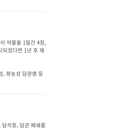
이 약물을 1일간 4정,
치되었다면 1년 후 재
, 화농성 담관염 등
 담석증, 담관 폐쇄를