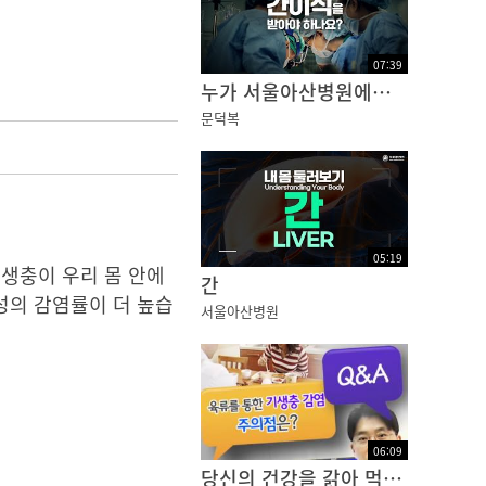
07
:
39
누가 서울아산병원에서 간이식을 받아야 하나요? | 건강플러스
문덕복
05
:
19
생충이 우리 몸 안에
간
성의 감염률이 더 높습
서울아산병원
06
:
09
당신의 건강을 갉아 먹는 기생충