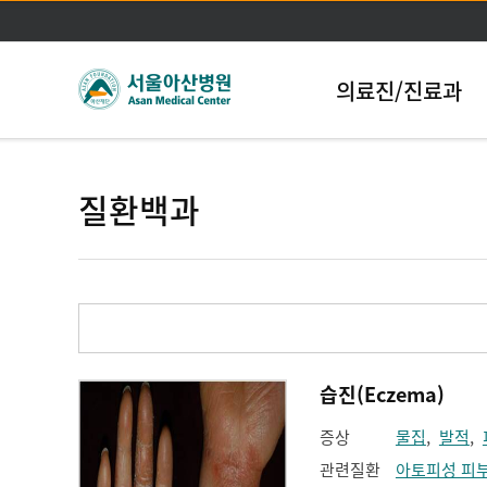
의료진/진료과
질환백과
습진(Eczema)
증상
물집
,
발적
,
관련질환
아토피성 피