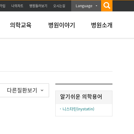
Language
가입
나의차트
병원둘러보기
오시는길
의학교육
병원이야기
병원소개
다른질환보기
알기쉬운 의학용어
니스타틴(nystatin)