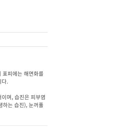
서 표피에는 해면화를
다.
어이며, 습진은 피부염
생하는 습진), 눈꺼풀