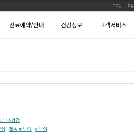
본문바로가기
로그인
회원
진료예약/안내
건강정보
고객서비스
피부소양감
부염
,
접촉 피부염
,
피부염