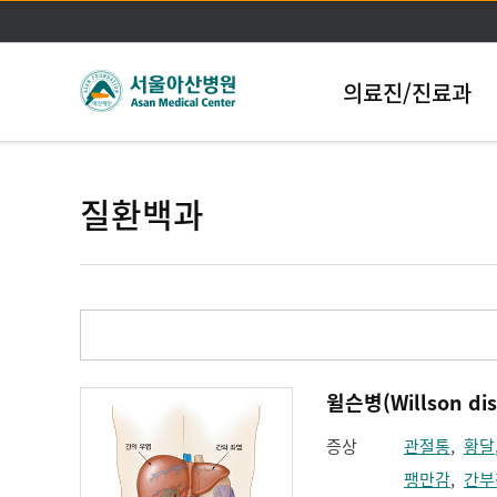
의료진/진료과
질환백과
윌슨병(Willson dis
증상
관절통
,
황달
팽만감
,
간부