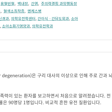
,
용혈빈혈
,
백내장
,
간염
,
주의력결핍 과잉행동장
증
,
혈색소침착증
,
멘케스병
신경과
,
의학유전학센터
,
간이식ㆍ간담도외과
,
소아
,
소아소화기영양과
,
의학유전학과
icular degeneration)은 구리 대사의 이상으로 인해 주로 
가족력이 있는 환자를 보고하면서 처음으로 알려졌습니다. 전 
률은 90명당 1명입니다. 비교적 흔한 유전 질환입니다.