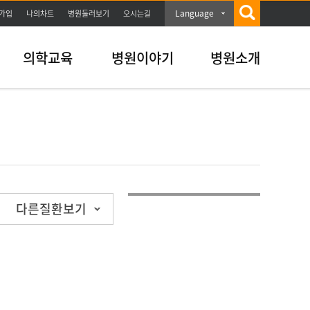
Language
가입
나의차트
병원둘러보기
오시는길
의학교육
병원이야기
병원소개
다른질환보기