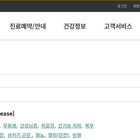
본문바로가기
로그인
회원
진료예약/안내
건강정보
고객서비스
ease)
,
무월경
,
간성뇌증
,
피로감
,
간기능 저하
,
복부
전
,
삼키기 곤란
,
혈뇨
,
떨림(진전)
,
빈혈