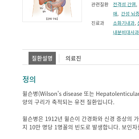
관련질환
전격성 간염
애
,
간성 뇌
진료과
소화기내과
,
내분비대사과
질환설명
의료진
정의
윌슨병(Wilson's disease 또는 Hepatolent
양의 구리가 축적되는 유전 질환입니다.
윌슨병은 1912년 윌슨이 간경화와 신경 증상의 
지 10만 명당 1명꼴의 빈도로 발생합니다. 보인자