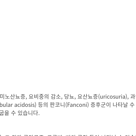
산뇨증, 요비중의 감소, 당뇨, 요산뇨증(uricosuria),
tubular acidosis) 등의 판코니(Fanconi) 증후군이 나타날
 굽을 수 있습니다.