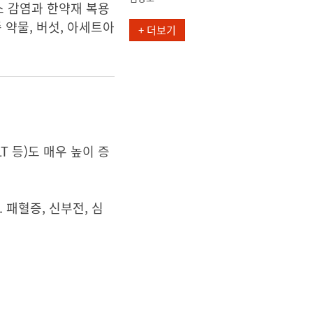
스 감염과 한약재 복용
 약물, 버섯, 아세트아
+ 더보기
 등)도 매우 높이 증
패혈증, 신부전, 심