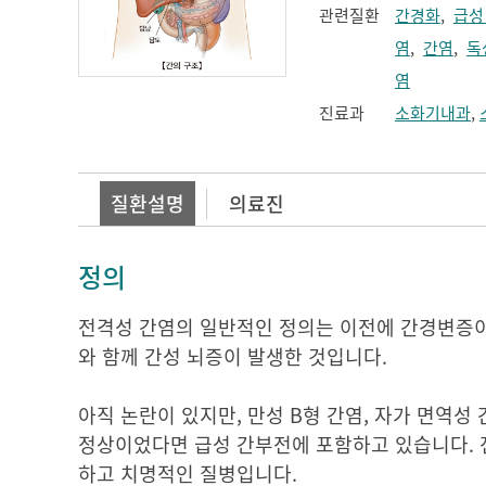
관련질환
간경화
,
급성
염
,
간염
,
독
염
진료과
소화기내과
,
질환설명
의료진
정의
전격성 간염의 일반적인 정의는 이전에 간경변증이 
와 함께 간성 뇌증이 발생한 것입니다.
아직 논란이 있지만, 만성 B형 간염, 자가 면역성
정상이었다면 급성 간부전에 포함하고 있습니다. 전
하고 치명적인 질병입니다.