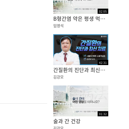
02
:
05
B형간염 약은 평생 먹어야 하나요?
임영석
42
:
31
간질환의 진단과 최신치료
김강모
01
:
32
술과 간 건강
김강모