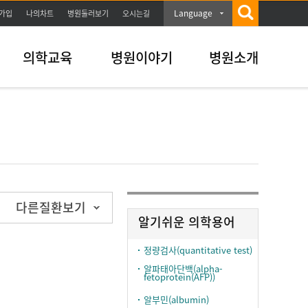
Language
가입
나의차트
병원둘러보기
오시는길
의학교육
병원이야기
병원소개
다른질환보기
알기쉬운 의학용어
정량검사(quantitative test)
알파태아단백(alpha-
fetoprotein(AFP))
알부민(albumin)