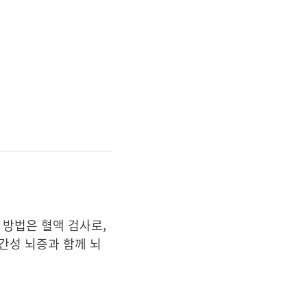
 방법은 혈액 검사로,
간성 뇌증과 함께 뇌