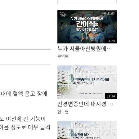
07
:
39
누가 서울아산병원에서 간이식을 받아야 하나요? | 건강플러스
문덕복
이내에 혈액 응고 장애
01
:
14
간경변증인데 내시경 검사를 왜 해야 하나요?
심주현
라도 이전에 간 기능이
이를 정도로 매우 급격