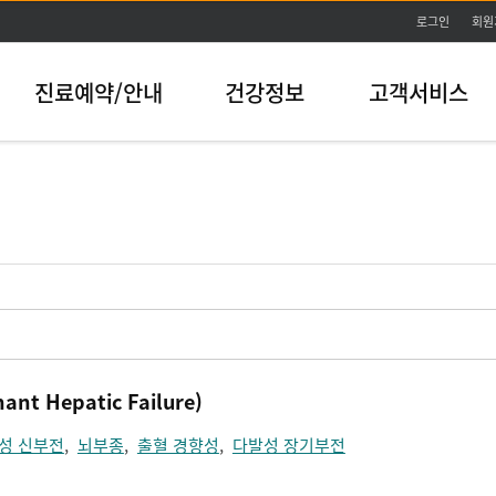
본문바로가기
로그인
회원
진료예약/안내
건강정보
고객서비스
t Hepatic Failure)
성 신부전
,
뇌부종
,
출혈 경향성
,
다발성 장기부전