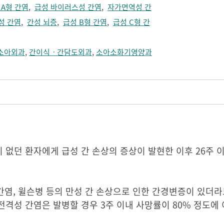
 A형 간염
,
급성 바이러스성 간염
,
자가면역성 간
성 간염
,
간성 뇌증
,
급성 B형 간염
,
급성 C형 간
소아외과
,
간이식ㆍ간담도외과
,
소아소화기영양과
없던 환자에게 급성 간 손상의 증상이 발현한 이후 26주 
 간염, 윌슨병 등의 만성 간 손상으로 인한 간경변증이 있더
격성 간염은 발병할 경우 3주 이내 사망률이 80% 정도에 