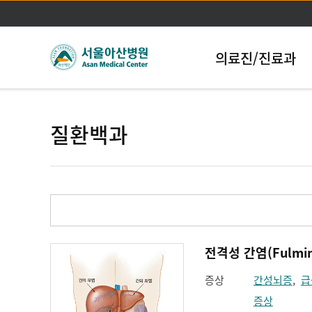
의료진/진료과
질환백과
전격성 간염(Fulminan
증상
간성뇌증
,
급
증상