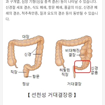
과 구개열, 심장 기형(심실 중격 결손) 등이 나타날 수 있습니다.
신경절 세포 결손, 식도 폐쇄, 항문 폐쇄, 흉골의 이상, 신경관 폐
쇄의 결손, 척추측만증, 질과 요도의 결손 등이 동반될 수 있습니
다.