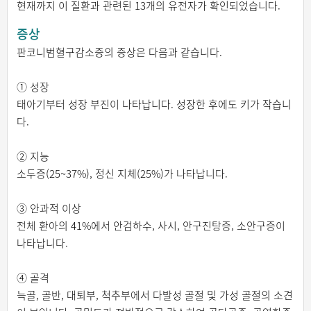
현재까지 이 질환과 관련된 13개의 유전자가 확인되었습니다.
증상
판코니범혈구감소증의 증상은 다음과 같습니다.
① 성장
태아기부터 성장 부진이 나타납니다. 성장한 후에도 키가 작습니
다.
② 지능
소두증(25~37%), 정신 지체(25%)가 나타납니다.
③ 안과적 이상
전체 환아의 41%에서 안검하수, 사시, 안구진탕증, 소안구증이
나타납니다.
④ 골격
늑골, 골반, 대퇴부, 척추부에서 다발성 골절 및 가성 골절의 소견