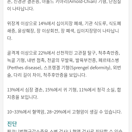
손, 신경관 결손증, 아놀드 키아리(Arnold-Chiari) 기형, 단심실
이 나타납니다.
위장계 이상으로 14%에서 십이지장 폐쇄, 기관 식도루, 식도폐
쇄증, 윤상췌장, 장 이상회전, 장 폐색, 십이지장망이 나타납니
다.
골격계 이상으로 22%에서 선천적인 고관절 탈구, 척추측만증,
늑골 기형, 내번 첨족, 천골의 무발육, 발육부전증, 페르테스병
(Perthes disease), 스프렝겔 기형(Sprengel deformity), 외번
슬, 다리 길이 차이, 척주후만증을 보입니다.
13%에서 심장 결손, 15%에서 귀 기형, 11%에서 청각 소실, 합
지증을 보입니다.
10~33%에서 혈액암, 28~29%에서 고형암이 생길 수 있습니다.
진단
판코니범혈구감소증은 소변 검사나 혈액 검사로 진단할 수 있습