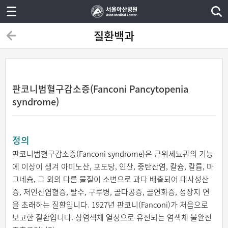
질환백과
판코니범혈구감소증(Fanconi Pancytopenia
syndrome)
정의
판코니범혈구감소증(Fanconi syndrome)은 근위세뇨관의 기능
에 이상이 생겨 아미노산, 포도당, 인산, 중탄산염, 칼슘, 칼륨, 마
그네슘, 그 외의 다른 물질이 소변으로 과다 배출되어 대사성산
증, 저인산염혈증, 탈수, 구루병, 골다공증, 골연화증, 성장지 연
을 초래하는 질환입니다. 1927년 판코니(Fanconi)가 처음으로
보고한 질환입니다. 상염색체 열성으로 유전되는 염색체 불완전