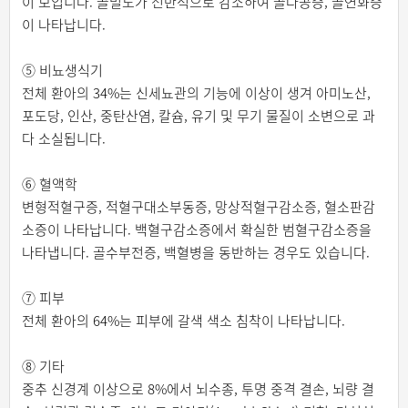
이 보입니다. 골밀도가 전반적으로 감소하여 골다공증, 골연화증
이 나타납니다.
⑤ 비뇨생식기
전체 환아의 34%는 신세뇨관의 기능에 이상이 생겨 아미노산,
포도당, 인산, 중탄산염, 칼슘, 유기 및 무기 물질이 소변으로 과
다 소실됩니다.
⑥ 혈액학
변형적혈구증, 적혈구대소부동증, 망상적혈구감소증, 혈소판감
소증이 나타납니다. 백혈구감소증에서 확실한 범혈구감소증을
나타냅니다. 골수부전증, 백혈병을 동반하는 경우도 있습니다.
⑦ 피부
전체 환아의 64%는 피부에 갈색 색소 침착이 나타납니다.
⑧ 기타
중추 신경계 이상으로 8%에서 뇌수종, 투명 중격 결손, 뇌량 결