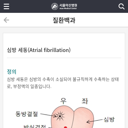
질환백과
심방 세동(Atrial fibrillation)
정의
심방 세동은 심방의 수축이 소실되어 불규칙하게 수축하는 상태
로, 부정맥의 일종입니다.