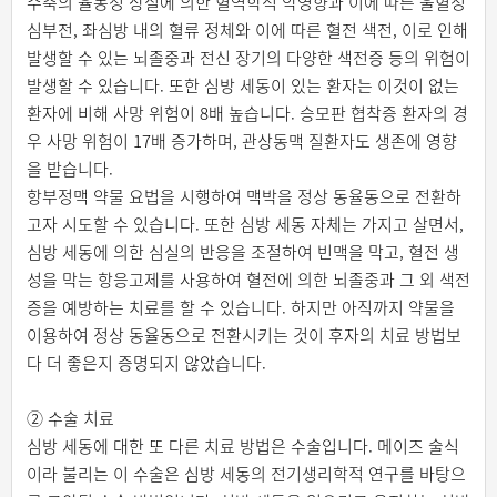
수축의 율동성 상실에 의한 혈역학적 악영향과 이에 따른 울혈성
심부전, 좌심방 내의 혈류 정체와 이에 따른 혈전 색전, 이로 인해
발생할 수 있는 뇌졸중과 전신 장기의 다양한 색전증 등의 위험이
발생할 수 있습니다. 또한 심방 세동이 있는 환자는 이것이 없는
환자에 비해 사망 위험이 8배 높습니다. 승모판 협착증 환자의 경
우 사망 위험이 17배 증가하며, 관상동맥 질환자도 생존에 영향
을 받습니다.
항부정맥 약물 요법을 시행하여 맥박을 정상 동율동으로 전환하
고자 시도할 수 있습니다. 또한 심방 세동 자체는 가지고 살면서,
심방 세동에 의한 심실의 반응을 조절하여 빈맥을 막고, 혈전 생
성을 막는 항응고제를 사용하여 혈전에 의한 뇌졸중과 그 외 색전
증을 예방하는 치료를 할 수 있습니다. 하지만 아직까지 약물을
이용하여 정상 동율동으로 전환시키는 것이 후자의 치료 방법보
다 더 좋은지 증명되지 않았습니다.
② 수술 치료
심방 세동에 대한 또 다른 치료 방법은 수술입니다. 메이즈 술식
이라 불리는 이 수술은 심방 세동의 전기생리학적 연구를 바탕으