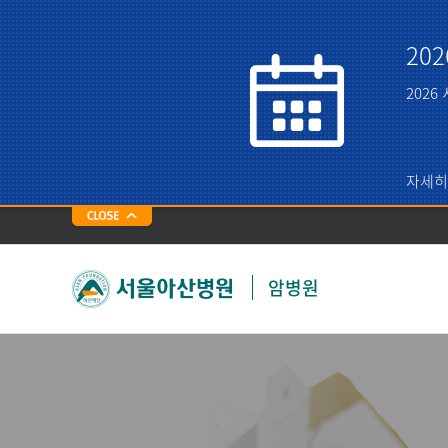
20
202
자세히
암병원