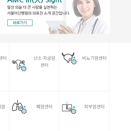
센터
난소·자궁암
비뇨기암센터
센터
귀암
폐암센터
피부암센터