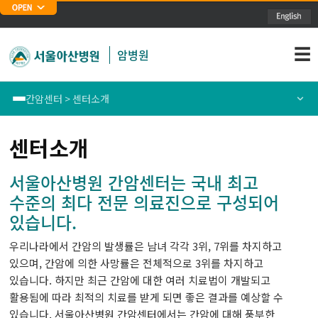
주메뉴 바로가기
본문 바로가기
☰
암병원
간암센터 > 센터소개
폐암센터
센터소개
센터소개
위암센터
의료진소개
서울아산병원 간암센터는 국내 최고
수준의 최다 전문 의료진으로 구성되어
식도암센터
통합/전문및특화진료안내
있습니다.
대장암센터
암정보
우리나라에서 간암의 발생률은 남녀 각각 3위, 7위를 차지하고
있으며, 간암에 의한 사망률은 전체적으로 3위를 차지하고
유방암센터
있습니다. 하지만 최근 간암에 대한 여러 치료법이 개발되고
활용됨에 따라 최적의 치료를 받게 되면 좋은 결과를 예상할 수
있습니다. 서울아산병원 간암센터에서는 간암에 대해 풍부한
간암센터