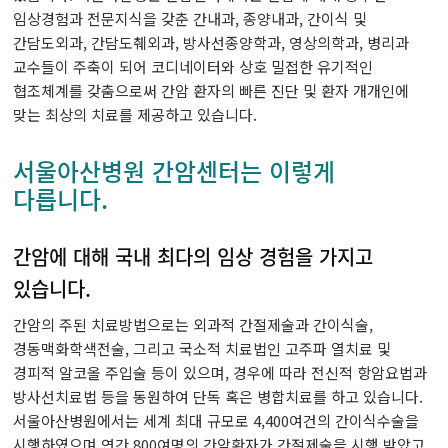
임상경험과 전문지식을 갖춘 간내과, 종양내과, 간이식 및
간담도외과, 간담도췌외과, 방사선종양학과, 영상의학과, 병리과
두경부암센터
교수들이 주축이 되어 코디네이터와 상호 밀접한 유기적인
협조체계를 갖춤으로써 간암 환자의 빠른 진단 및 환자 개개인에
난소ㆍ자궁암센터
맞는 최상의 치료를 제공하고 있습니다.
담도ㆍ췌장암센터
서울아산병원 간암센터는 이렇게
다릅니다.
비뇨기암센터
혈액암ㆍ골수이식센터
간암에 대해 국내 최다의 임상 경험을 가지고
있습니다.
육종ㆍ희귀암센터
간암의 주된 치료방법으로는 외과적 간절제술과 간이식술,
경동맥화학색전술, 그리고 국소적 치료법인 고주파 열치료 및
뇌종양센터
경피적 알코올 주입술 등이 있으며, 경우에 따라 전신적 항암요법과
방사선치료법 등을 동원하여 단독 혹은 병합치료를 하고 있습니다.
피부암센터
서울아산병원에서는 세계 최대 규모로 4,400여건의 간이식수술을
시행하였으며 연간 800여명의 간암환자가 간절제술을 시행 받았고,