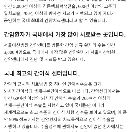
유전체맞춤암치료센터
연간 5,000건 이상의 경동맥화학색전술, 600건 이상의 고주파
열치료술, 700건 이상의 방사선 치료가 시행되고 있어 자타가
CAR T 센터
공인하는 국내 최대의 간암치료센터라고 할 수 있습니다.
테라노스틱스센터
간암환자가 국내에서 가장 많이 치료받는 곳입니다.
서울아산병원 간암센터를 방문한 간암 신규 환자의 수는 연간
완화의료센터
3,000여명으로 국내에서 가장 많은 간암환자가 서울아산병원
간암센터에서 진단 및 치료를 받고 있습니다.
암환자라이프케어센터
국내 최고의 간이식 센터입니다.
갑상선암센터
간암의 근치적 치료방법 중 하나인 간이식수술은 크게
뇌사자간이식과 생체부분간이식으로 나뉩니다. 간암센터에서는
연간 60여건 이상의 뇌사자 간이식 수술과 260여건 이상의
생체부분간이식 수술을 시행하고 있어 국내뿐만 아니라
세계적으로도 최고 수준의 간이식 시행 건수를 보이고 있으며, 이 중
약 50% 정도에서는 간암환자의 치료목적으로 간이식 수술을
시행하고 있습니다. 수술성적에 관해서도 간암이 없던 환자에서는