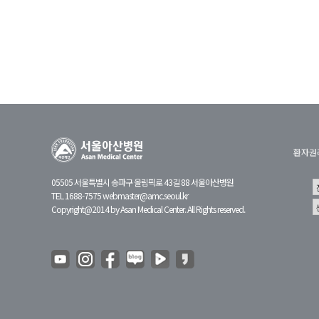
유전체맞춤암치료센터
CAR T 센터
테라노스틱스센터
완화의료센터
환자권
암환자라이프케어센터
05505 서울특별시 송파구 올림픽로 43길 88 서울아산병원
갑상선암센터
TEL 1688-7575
webmaster@amc.seoul.kr
Copyright@2014 by Asan Medical Center. All Rights reserved.