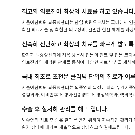
간암센터
최고의 의료진이 최상의 치료를 하고 있습니다
두경부암센터
서울아산병원 뇌종양센터는 단일 병원으로서는 국내에서 연간 
최신 의료기술 및 최첨단 의료장비, 긴밀한 협진 체계를 바
난소ㆍ자궁암센터
신속히 진단하고 최상의 치료를 빠르게 받도록 
담도ㆍ췌장암센터
환자가 뇌종양센터에 처음 방문시 전문의 진료 및 전문 코디
의료진과의 개방된 관계를 통하여 다양한 치료 방법을 제시하
비뇨기암센터
국내 최초로 초전문 클리닉 단위의 진료가 이
혈액암ㆍ골수이식센터
서울아산병원 뇌종양센터는 뇌종양의 특성에 따라 두개저종양 
성형외과, 이비인후과, 방사선종양학과, 영상의학과, 핵의학
육종ㆍ희귀암센터
수술 후 철저히 관리를 해 드립니다.
뇌종양센터
뇌종양의 치료 후 좋은 결과를 얻기 위하여 지속적인 관리가
피부암센터
환자 상태에 대하여 개별적으로 상담하고 해결해드립니다.