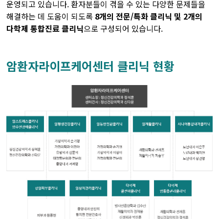
운영되고 있습니다. 환자분들이 겪을 수 있는 다양한 문제들을
해결하는 데 도움이 되도록
8개의 전문/특화 클리닉 및 2개의
두경부암센터
다학제 통합진료 클리닉
으로 구성되어 있습니다.
난소ㆍ자궁암센터
암환자라이프케어센터 클리닉 현황
담도ㆍ췌장암센터
비뇨기암센터
혈액암ㆍ골수이식센터
육종ㆍ희귀암센터
뇌종양센터
피부암센터