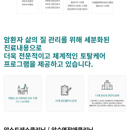
유전체맞춤암치료센터
CAR T 센터
테라노스틱스센터
암환자 삶의 질 관리를 위해 세분화된
진료내용으로
완화의료센터
더욱 전문적이고 체계적인 토탈케어
암환자라이프케어센터
프로그램을 제공하고 있습니다.
갑상선암센터
암스트레스클리닉 / 암수면장애클리닉