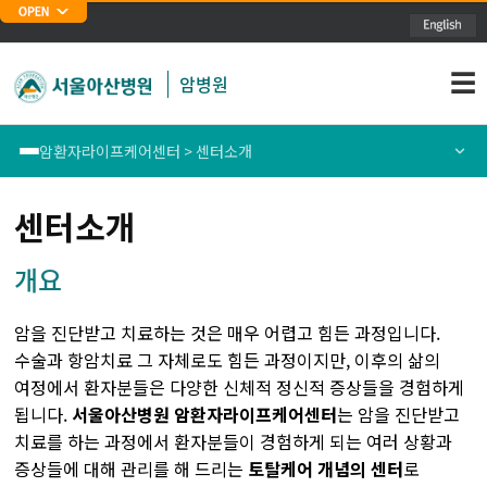
주메뉴 바로가기
본문 바로가기
☰
암병원
암환자라이프케어센터 > 센터소개
폐암센터
센터소개
센터소개
위암센터
의료진소개
개요
식도암센터
통합/전문및특화진료안내
암을 진단받고 치료하는 것은 매우 어렵고 힘든 과정입니다.
수술과 항암치료 그 자체로도 힘든 과정이지만, 이후의 삶의
대장암센터
암정보
여정에서 환자분들은 다양한 신체적 정신적 증상들을 경험하게
됩니다.
서울아산병원 암환자라이프케어센터
는 암을 진단받고
유방암센터
치료를 하는 과정에서 환자분들이 경험하게 되는 여러 상황과
증상들에 대해 관리를 해 드리는
토탈케어 개념의 센터
로
간암센터