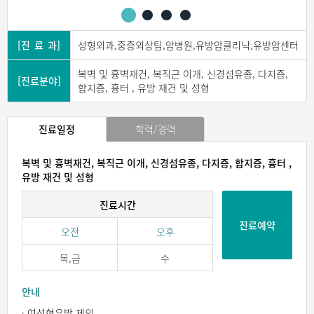
[진 료 과]
성형외과,중증외상팀,암병원,유방암클리닉,유방암센터
복벽 및 흉벽재건, 복직근 이개, 신경섬유종, 다지증,
[진료분야]
합지증, 흉터 , 유방 재건 및 성형
진료일정
학력/경력
복벽 및 흉벽재건, 복직근 이개, 신경섬유종, 다지증, 합지증, 흉터 ,
유방 재건 및 성형
진료시간
진료예약
오전
오후
목,금
수
안내
· 여성형유방 제외