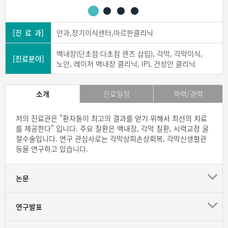
[진 료 과]
안과,장기이식센터,마르판클리닉
백내장(단초점·다초점 렌즈 삽입), 각막, 각막이식,
[진료분야]
노안, 레이저 백내장 클리닉, IPL 건성안 클리닉
소개
진료일정
학력/경력
저의 진료관은 "환자들이 최고의 결과를 얻기 위해서 최선의 치료
를 제공한다" 입니다. 주요 질환은 백내장, 각막 질환, 시력교정 굴
절수술입니다. 연구 관심사로는 각막상피손상회복, 각막신생혈관
등을 연구하고 있습니다.
논문
연구발표