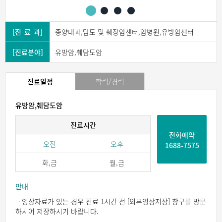
[진 료 과]
종양내과,담도 및 췌장암센터,암병원,유방암센터
[진료분야]
유방암,췌담도암
진료일정
학력/경력
유방암,췌담도암
진료시간
전화예약
오전
오후
1688-7575
화,금
월,금
안내
ㆍ영상자료가 있는 경우 진료 1시간 전 [외부영상저장] 창구를 방문
하시어 저장하시기 바랍니다.