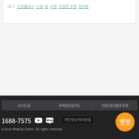
태그 :
건강플러스
,
신경
,
잠
,
수면
,
건강한 수면
,
정석훈
오시는길
모바일진료카드
진료/검사결과 조회
1688-7575
개인정보처리방침
© Asan Medical Center. All rights reserved.