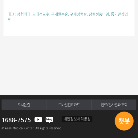
태그 :
성형외과
,
오태석교수
,
구개열수술
,
구개성형술
,
삼출성중이염
,
통기관삽입
술
오시는길
모바일진료카드
진료/검사결과 조회
1688-7575
개인정보처리방침
© Asan Medical Center. All rights reserved.