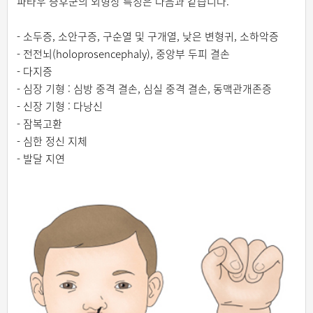
파타우 증후군의 외형상 특징은 다음과 같습니다.
- 소두증, 소안구증, 구순열 및 구개열, 낮은 변형귀, 소하악증
- 전전뇌(holoprosencephaly), 중앙부 두피 결손
- 다지증
- 심장 기형 : 심방 중격 결손, 심실 중격 결손, 동맥관개존증
- 신장 기형 : 다낭신
- 잠복고환
- 심한 정신 지체
- 발달 지연