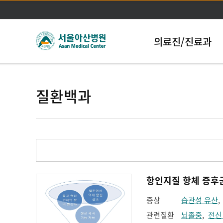
의료진/진료과
질환백과
증상
습관성 유산
관련질환
뇌졸중
,
전신