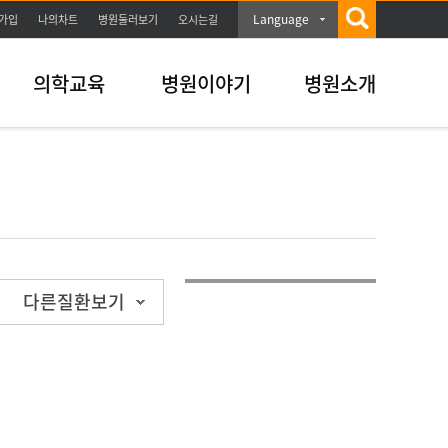
Language
가입
나의차트
병원둘러보기
오시는길
의학교육
병원이야기
병원소개
다른질환보기