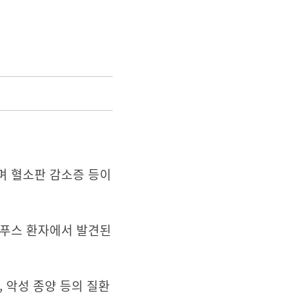
며 혈소판 감소증 등이
루푸스 환자에서 발견된
 악성 종양 등의 질환