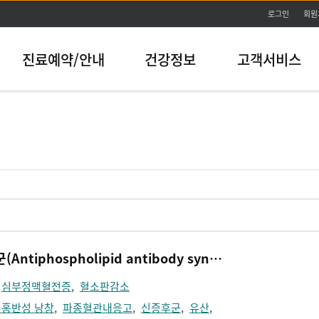
본문바로가기
로그인
회원
진료예약/안내
건강정보
고객서비스
항인지질 항체 증후군(Antiphospholipid antibody syndrome)
,
심부정맥혈전증
,
혈소판감소
 홍반성 낭창
,
파종혈관내응고
,
신증후군
,
유산
,