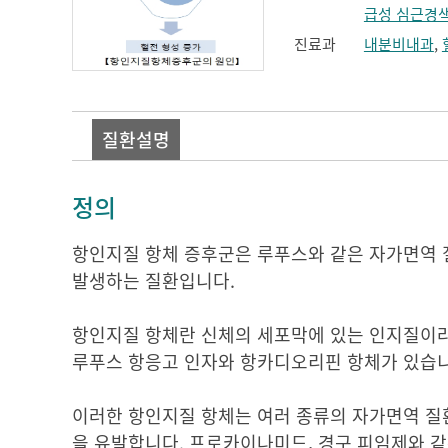
급성 심근경
진료과
내분비내과
,
질환설명
정의
항인지질 항체 증후군은 루푸스와 같은 자가면역 
발생하는 질환입니다.
항인지질 항체란 신체의 세포막에 있는 인지질이라
루푸스 항응고 인자와 항카디오리핀 항체가 있습니
이러한 항인지질 항체는 여러 종류의 자가면역 질환
을 유발합니다. 프로카이나미드, 경구 피임제와 