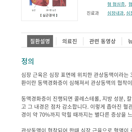
형 협심증
,
진료과
심장내과
,
심
질환설명
의료진
관련 동영상
정의
심장 근육은 심장 표면에 위치한 관상동맥이라는 
환이란 동맥경화증이 심해져서 관상동맥의 협착이 
동맥경화증이 진행되면 콜레스테롤, 지방 성분, 칼
고 그 내경은 점차 감소합니다. 이렇게 좁아진 혈
경이 약 70%까지 막힐 때까지는 별다른 증상을 
관상동맥이 협착되어 한때 심장 근육으로 혈액이 