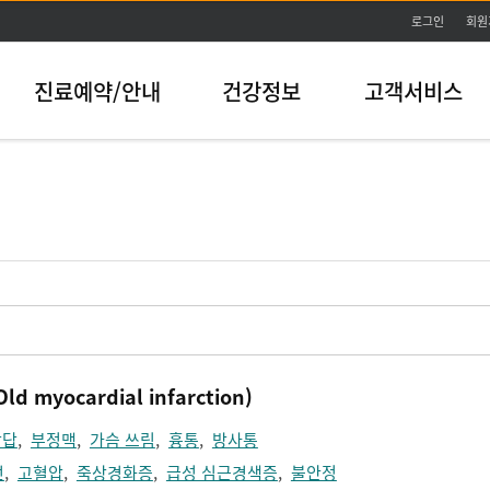
본문바로가기
로그인
회원
진료예약/안내
건강정보
고객서비스
myocardial infarction)
답답
,
부정맥
,
가슴 쓰림
,
흉통
,
방사통
전
,
고혈압
,
죽상경화증
,
급성 심근경색증
,
불안정