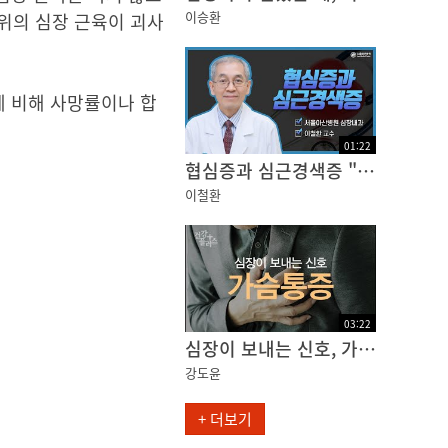
이승환
 부위의 심장 근육이 괴사
에 비해 사망률이나 합
01
:
22
협심증과 심근경색증 "조근조근 우리들의 핏줄 이야기"
이철환
03
:
22
심장이 보내는 신호, 가슴통증 [건강플러스]
강도윤
+ 더보기