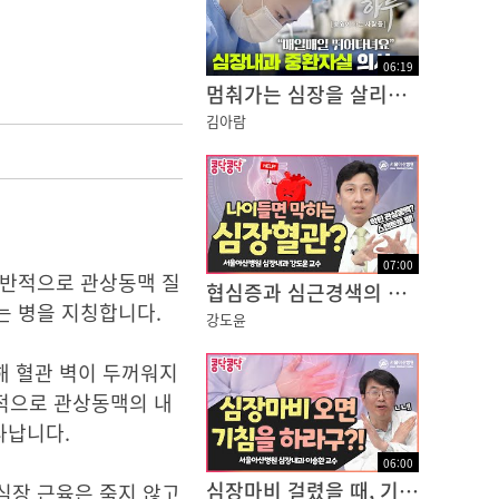
06
:
19
멈춰가는 심장을 살리기 위해, 매일 치열한 사투를 벌이다 [심장내과 중환자실(CCU) 전담의사 편 - 하루;병원에 사는 사람들]
김아람
07
:
00
일반적으로 관상동맥 질
협심증과 심근경색의 원인, 관상동맥 질환! 스텐트 시술로...?
는 병을 지칭합니다.
강도윤
해 혈관 벽이 두꺼워지
반적으로 관상동맥의 내
타납니다.
06
:
00
심장마비 걸렸을 때, 기침하면 살 수 있다구?!? NO!!
심장 근육은 죽지 않고