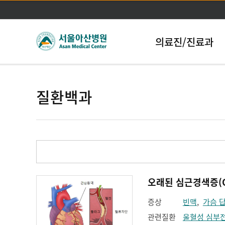
의료진/진료과
질환백과
오래된 심근경색증(Old 
증상
빈맥
,
가슴 
관련질환
울혈성 심부