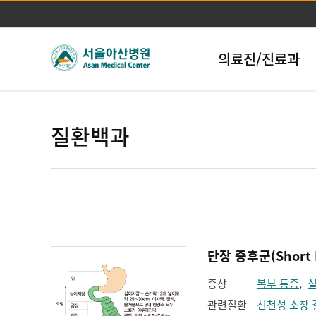
의료진/진료과
질환백과
단장 증후군(Short 
증상
복부 통증
,
관련질환
선천성 소장 