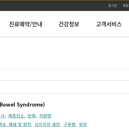
본문바로가기
로그인
회원
진료예약/안내
건강정보
고객서비스
Bowel Syndrome)
설사
,
체중감소
,
빈혈
,
지방변
결손, 폐쇄 및 협착
,
십이지장 궤양
,
구루병
,
위장