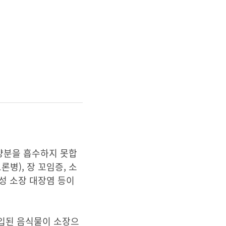
영양분을 흡수하지 못합
병), 장 꼬임증, 소
사성 소장 대장염 등이
유입된 음식물이 소장으