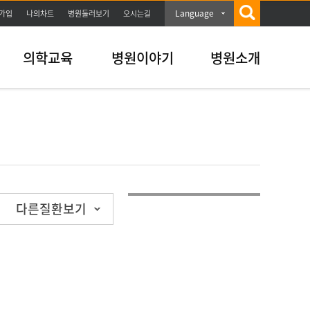
Language
가입
나의차트
병원둘러보기
오시는길
의학교육
병원이야기
병원소개
다른질환보기