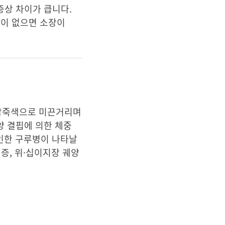
증상 차이가 큽니다.
판이 없으면 소장이
 암죽색으로 미끈거리며
양 결핍에 의한 체중
 인한 구루병이 나타날
증, 위·십이지장 궤양