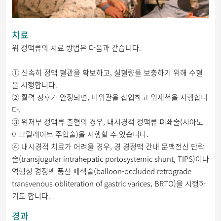
치료
위 정맥류의 치료 방법은 다음과 같습니다.
① 신속히 정맥 혈관을 확보하고, 실혈량을 보충하기 위해 수혈
을 시행합니다.
② 활력 징후가 안정되면, 비위관을 삽입하고 위세척을 시행합니
다.
③ 위저부 정맥류 출혈의 경우, 내시경적 정맥류 폐쇄술(시아노
아크릴레이트 주입술)을 시행할 수 있습니다.
④ 내시경적 치료가 어려울 경우, 경 경정맥 간내 문맥전신 단락
술(transjugular intrahepatic portosystemic shunt, TIPS)이나
역행성 경정맥 풍선 폐색술(balloon-occluded retrograde
transvenous obliteration of gastric varices, BRTO)을 시행하
기도 합니다.
경과