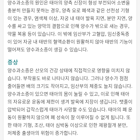
양수과소증의 원인은 태아의 양측 신장이 형성 부전되어 소변을
충분히 만들지 못하는 경우, 양측 요로 폐색과 같은 선천성 기형
이 있는 경우, 염색체 이상, 자궁 내 태아 발육 지연, 분만 지연, 양
수를 싸고 있는 양막의 결함으로 인해 양수가 밖으로 새는 경우,
약물 복용 등이 있습니다. 이 밖에 임산부가 고혈압, 임신중독증
이 있어 자궁 내 태반의 혈액순환이 원활하지 않아 태반의 기능이
떨어져도 양수과소증이 생길 수 있습니다.
증상
양수과소증은 산모의 건강 상태에 직접적으로 영향을 미치지 않
습니다. 부작용도 바로 나타나지 않습니다. 그러나 양수가 점점
줄어들면 배의 크기도 작아지고, 임산부의 체중도 늘지 않습니다.
양수과소증이 있으면 태아의 몸이 눌릴 수 있고, 이로 인해 태아
의 자유로운 운동에 제한이 생겨 발육에 지장이 생깁니다. 탯줄이
압박되어 갑작스럽게 태아가 사망할 수도 있습니다. 태아의 폐 운
동이 원활하지 않으며 폐 성숙이 잘 이루어질 수 없게 됩니다. 또
한 태아 기형, 조산, 태아 심박동 이상으로 인한 제왕절개 분만,
저체중 출생아의 위험이 증가합니다.