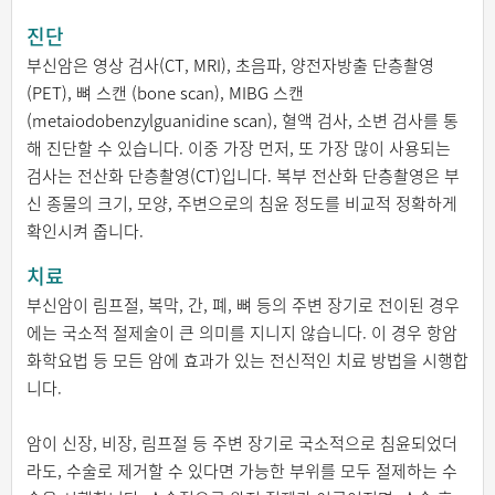
진단
부신암은 영상 검사(CT, MRI), 초음파, 양전자방출 단층촬영
(PET), 뼈 스캔 (bone scan), MIBG 스캔
(metaiodobenzylguanidine scan), 혈액 검사, 소변 검사를 통
해 진단할 수 있습니다. 이중 가장 먼저, 또 가장 많이 사용되는
검사는 전산화 단층촬영(CT)입니다. 복부 전산화 단층촬영은 부
신 종물의 크기, 모양, 주변으로의 침윤 정도를 비교적 정확하게
확인시켜 줍니다.
치료
부신암이 림프절, 복막, 간, 폐, 뼈 등의 주변 장기로 전이된 경우
에는 국소적 절제술이 큰 의미를 지니지 않습니다. 이 경우 항암
화학요법 등 모든 암에 효과가 있는 전신적인 치료 방법을 시행합
니다.
암이 신장, 비장, 림프절 등 주변 장기로 국소적으로 침윤되었더
라도, 수술로 제거할 수 있다면 가능한 부위를 모두 절제하는 수