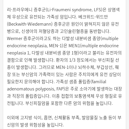
리-프라우메니 증후군(Li-Fraumeni syndrome, LFS)은 상염색
체 우성으로 유전되는 가족성 암입니다. 베크위드-위드만
(Beckwith-Wiedemann) 증후군은 원인이 밝혀지지 않은 유전
병으로, 신생아의 저혈당증과 고인슐린혈증을 동반합니다.
Wermer 증후군이라고도 하는 다발성 내분비샘 종양(multiple
endocrine neoplasia, MEN-1)은 MEN1(multiple endocrine
neoplasia 1, 다발성 내분비샘 종양 1형)이라고 불리는 유전자의
결함으로 인해 발생합니다. 환자의 1/3 정도에서는 부신피질 선
종이 발생합니다. 그러므로 MEN-1이나 뇌하수체, 부갑상선, 췌
장 또는 부신암의 가족력이 있는 사람은 주치의에게 유전 상담이
필요한지 문의해야 합니다. 가족성 샘종 폴립증(familial
adenomatous polyposis, FAP)은 주로 소아기에 발생하는 대장
과 직장의 폴립증입니다. 이종 접합의 보통염색체 우성 형질로 유
전됩니다. 부신피질암을 포함한 다른 암의 위험을 높입니다.
이외에 고지방 식이, 흡연, 신체활동 부족, 발암물질 노출 등이 부
신암의 발생 위험성을 높입니다.