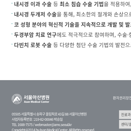
내시경 이과 수술
등
최소 침습 수술 기법
을 적용하여
내시경 두개저 수술
을 통해, 최소한의 절개와 손상으
코 성형 분야의 혁신적 기술을 지속적으로 개발 및 
두경부암 치료 연구
에도 적극적으로 참여하며, 수술
다빈치 로봇 수술
등 다양한 첨단 수술 기법의 발전으
환자권리장
05505 서울특별시 송파구 올림픽로 43길 88 서울아산병원
사업자등록번호 : 219-82-00046 박승일
TEL 1688-7575 /
webmaster@amc.seoul.kr
Copyright@2014 by Asan Medical Center. All Rights reserved.