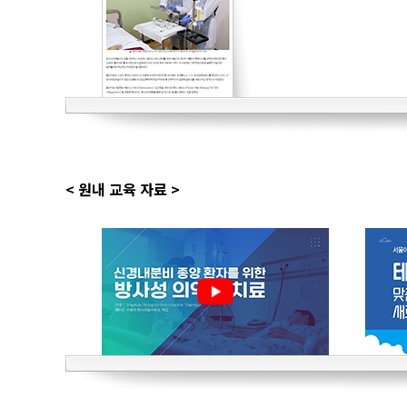
간암센터
두경부암센터
난소ㆍ자궁암센터
담도ㆍ췌장암센터
< 원내 교육 자료 >
비뇨기암센터
혈액암ㆍ골수이식센터
육종ㆍ희귀암센터
뇌종양센터
피부암센터