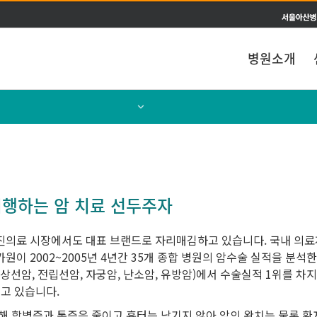
주메뉴 바로가기
본문 바로가기
병원소개
진료센터
통합진료
시행하는 암 치료 선두주자
전문 및 특화진료
의료 시장에서도 대표 브랜드로 자리매김하고 있습니다. 국내 의료계
수술
이 2002~2005년 4년간 35개 종합 병원의 암수술 실적을 분
상선암, 전립선암, 자궁암, 난소암, 유방암)에서 수술실적 1위를 차지하였으며
항암화학요법
지고 있습니다.
해 합병증과 통증은 줄이고 흉터는 남기지 않아 암의 완치는 물론 환