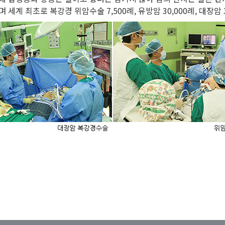
방사선치료
계 최초로 복강경 위암수술 7,500례, 유방암 30,000례, 대장암