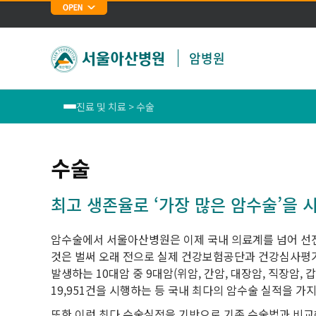
암병원
진료 및 치료 > 수술
재단소개
수술
암병원장 인사말
최고 생존율로 ‘가장 많은 암수술’을 
연혁
암수술에서 서울아산병원은 이제 국내 의료계를 넘어 선진
공지사항
것은 벌써 오래 전으로 실제 건강보험공단과 건강심사평가원
발생하는 10대암 중 9대암(위암, 간암, 대장암, 직장암, 갑
암분야 의료질 평가
19,951건을 시행하는 등 국내 최다의 암수술 실적을 가
또한 이런 최다 수술실적을 기반으로
기존 수술법과 비교