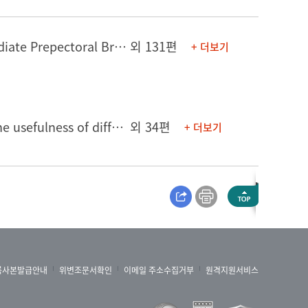
[논문] Acellular Dermal Matrix without Basement Membrane in Immediate Prepectoral Breast Reconstruction: A Randomized Controlled Trial
외 131편
+ 더보기
[연구발표] IgG4-related renal disease: MR findings with emphasis on the usefulness of diffusion-weighted imaging.
외 34편
+ 더보기
록사본발급안내
위변조문서확인
이메일 주소수집거부
원격지원서비스