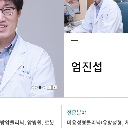
엄진섭
전문분야
방암클리닉
,
암병원
,
로봇
미용성형클리닉(유방성형, 체