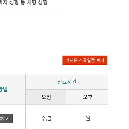
허벅지 성형 등 체형 성형
가까운 진료일정 보기
진료시간
방법
오전
오후
수,금
월
약하기