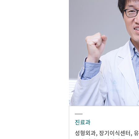
진료과
성형외과
,
장기이식센터
,
유