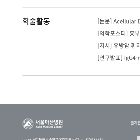
학술활동
[의학포스터] 흉
[저서] 유방암 환
환자