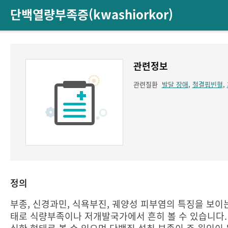
단백열량부족증(kwashiorkor)
관련정보
관련질환
발달 장애
,
철결핍빈혈
,
정의
부종, 신경과민, 식욕부진, 궤양성 피부염의 특징을 보이
태로 식량부족이나 저개발국가에서 흔히 볼 수 있습니다