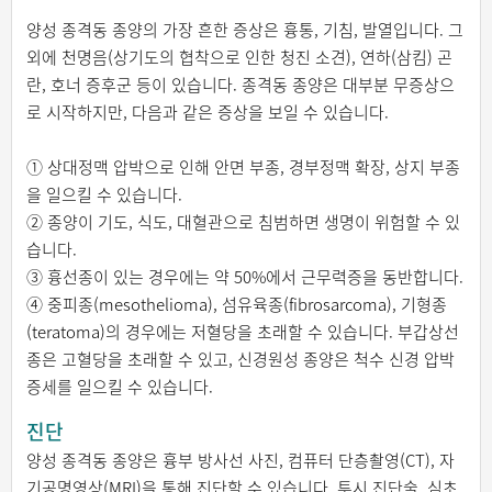
양성 종격동 종양의 가장 흔한 증상은 흉통, 기침, 발열입니다. 그
외에 천명음(상기도의 협착으로 인한 청진 소견), 연하(삼킴) 곤
란, 호너 증후군 등이 있습니다. 종격동 종양은 대부분 무증상으
로 시작하지만, 다음과 같은 증상을 보일 수 있습니다.
① 상대정맥 압박으로 인해 안면 부종, 경부정맥 확장, 상지 부종
을 일으킬 수 있습니다.
② 종양이 기도, 식도, 대혈관으로 침범하면 생명이 위험할 수 있
습니다.
③ 흉선종이 있는 경우에는 약 50%에서 근무력증을 동반합니다.
④ 중피종(mesothelioma), 섬유육종(fibrosarcoma), 기형종
(teratoma)의 경우에는 저혈당을 초래할 수 있습니다. 부갑상선
종은 고혈당을 초래할 수 있고, 신경원성 종양은 척수 신경 압박
증세를 일으킬 수 있습니다.
진단
양성 종격동 종양은 흉부 방사선 사진, 컴퓨터 단층촬영(CT), 자
기공명영상(MRI)을 통해 진단할 수 있습니다. 투시 진단술, 심초