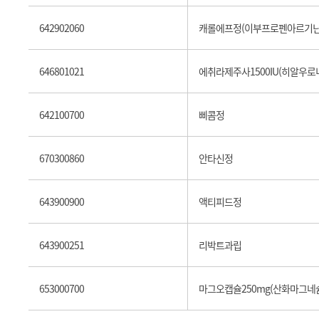
642902060
캐롤에프정(이부프로펜아르기닌
646801021
에취라제주사1500IU(히알우로
642100700
삐콤정
670300860
안타신정
643900900
액티피드정
643900251
리박트과립
653000700
마그오캡슐250mg(산화마그네