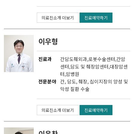
의료진소개 더보기
진료예약하기
이우형
진료과
간담도췌외과
,
로봇수술센터
,
간암
센터
,
담도 및 췌장암센터
,
대장암센
터
,
암병원
전문분야
간, 담도, 췌장, 십이지장의 양성 및
악성 질환 수술
의료진소개 더보기
진료예약하기
이윤찬