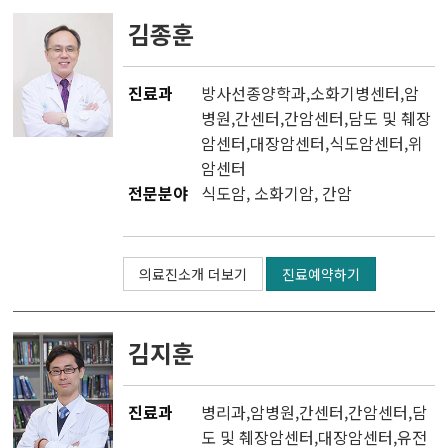
김종훈
진료과
방사선종양학과
,소화기병센터,
암
병원
,
간센터
,
간암센터
,
담도 및 췌장
암센터
,
대장암센터
,
식도암센터
,
위
암센터
전문분야
식도암, 소화기암, 간암
의료진소개 더보기
진료예약하기
김지훈
진료과
병리과
,
암병원
,
간센터
,
간암센터
,
담
도 및 췌장암센터
,
대장암센터
,
유전