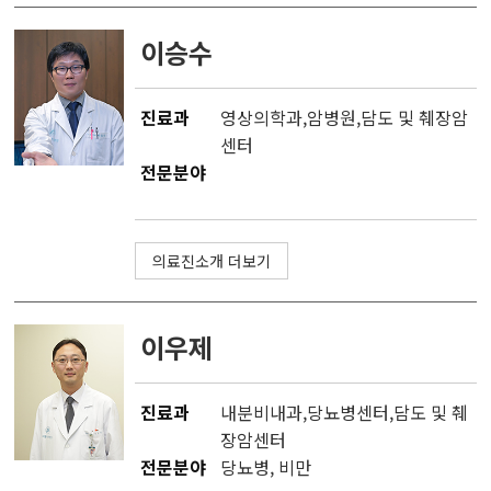
이승수
진료과
영상의학과
,
암병원
,
담도 및 췌장암
센터
전문분야
의료진소개 더보기
이우제
진료과
내분비내과
,
당뇨병센터
,
담도 및 췌
장암센터
전문분야
당뇨병, 비만