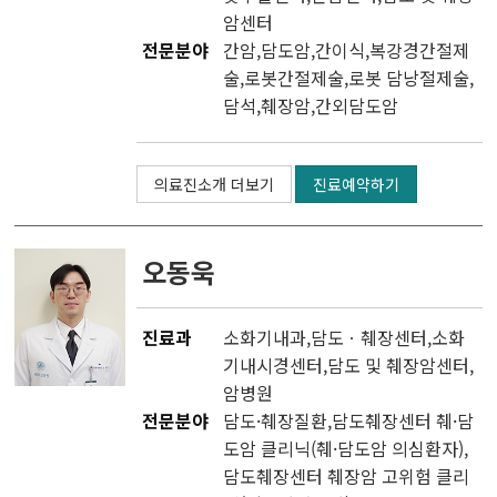
암센터
전문분야
간암,담도암,간이식,복강경간절제
술,로봇간절제술,로봇 담낭절제술,
담석,췌장암,간외담도암
의료진소개 더보기
진료예약하기
오동욱
진료과
소화기내과
,
담도ㆍ췌장센터
,
소화
기내시경센터
,
담도 및 췌장암센터
,
암병원
전문분야
담도·췌장질환,담도췌장센터 췌·담
도암 클리닉(췌·담도암 의심환자),
담도췌장센터 췌장암 고위험 클리