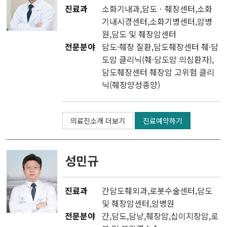
진료과
소화기내과
,
담도ㆍ췌장센터
,
소화
기내시경센터
,소화기병센터,
암병
원
,
담도 및 췌장암센터
전문분야
담도·췌장 질환,담도췌장센터 췌·담
도암 클리닉(췌·담도암 의심환자),
담도췌장센터 췌장암 고위험 클리
닉(췌장양성종양)
의료진소개 더보기
진료예약하기
성민규
진료과
간담도췌외과
,
로봇수술센터
,
담도
및 췌장암센터
,
암병원
전문분야
간,담도,담낭,췌장암,십이지장암,로