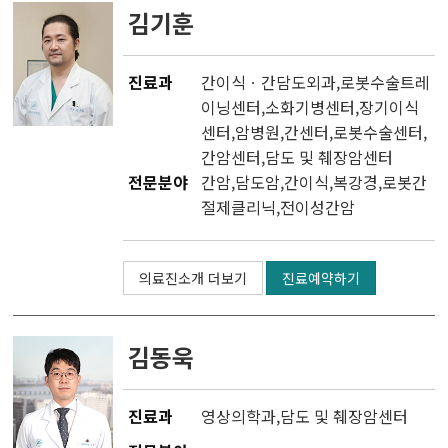
유전체맞춤암치료센터
김기훈
CAR T 센터
진료과
간이식ㆍ간담도외과
,
로봇수술트레
이닝센터
,소화기병센터,
장기이식
테라노스틱스센터
센터
,
암병원
,
간센터
,
로봇수술센터
,
간암센터
,
담도 및 췌장암센터
완화의료센터
전문분야
간암,담도암,간이식,복강경,로봇간
절제클리닉,전이성간암
암환자라이프케어센터
갑상선암센터
의료진소개 더보기
진료예약하기
김동욱
진료과
영상의학과
,
담도 및 췌장암센터