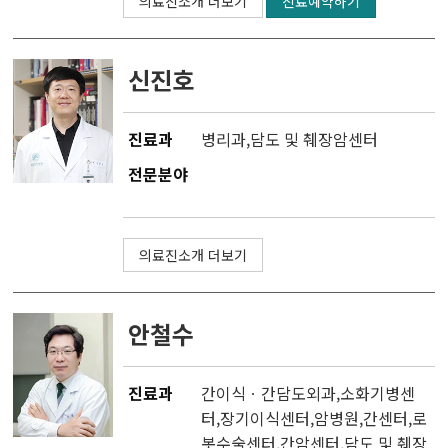
의료진소개 더보기
진료예약하기
신진호
진료과
병리과
,
담도 및 췌장암센터
전문분야
의료진소개 더보기
안철수
진료과
간이식ㆍ간담도외과
,소화기병센
터,
장기이식센터
,
암병원
,
간센터
,
로
봇수술센터
,
간암센터
,
담도 및 췌장