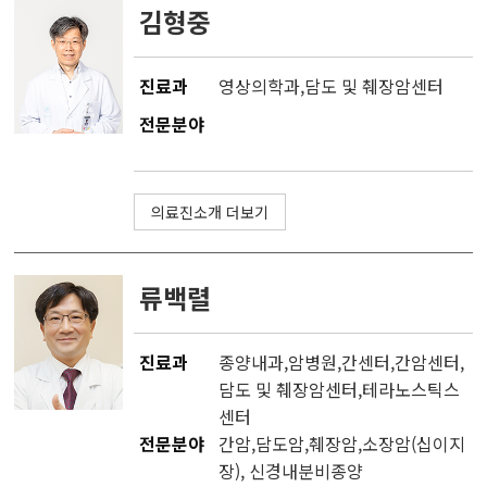
김형중
진료과
영상의학과
,
담도 및 췌장암센터
전문분야
의료진소개 더보기
류백렬
진료과
종양내과
,
암병원
,
간센터
,
간암센터
,
담도 및 췌장암센터
,
테라노스틱스
센터
전문분야
간암,담도암,췌장암,소장암(십이지
장), 신경내분비종양