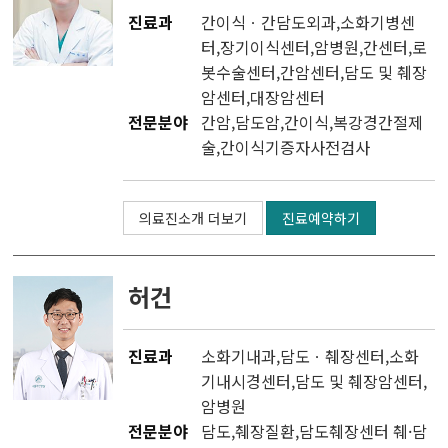
진료과
간이식ㆍ간담도외과
,소화기병센
터,
장기이식센터
,
암병원
,
간센터
,
로
봇수술센터
,
간암센터
,
담도 및 췌장
암센터
,
대장암센터
전문분야
간암,담도암,간이식,복강경간절제
술,간이식기증자사전검사
의료진소개 더보기
진료예약하기
허건
진료과
소화기내과
,
담도ㆍ췌장센터
,
소화
기내시경센터
,
담도 및 췌장암센터
,
암병원
전문분야
담도,췌장질환,담도췌장센터 췌·담