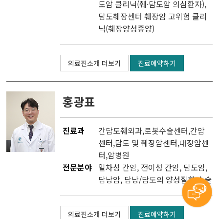
도암 클리닉(췌·담도암 의심환자),
담도췌장센터 췌장암 고위험 클리
닉(췌장양성종양)
의료진소개 더보기
진료예약하기
홍광표
진료과
간담도췌외과
,
로봇수술센터
,
간암
센터
,
담도 및 췌장암센터
,
대장암센
터
,
암병원
전문분야
일차성 간암, 전이성 간암, 담도암,
담낭암, 담낭/담도의 양성질환 수술
의료진소개 더보기
진료예약하기