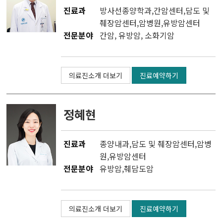
진료과
방사선종양학과
,
간암센터
,
담도 및
췌장암센터
,
암병원
,
유방암센터
전문분야
간암, 유방암, 소화기암
의료진소개 더보기
진료예약하기
정혜현
진료과
종양내과
,
담도 및 췌장암센터
,
암병
원
,
유방암센터
전문분야
유방암,췌담도암
의료진소개 더보기
진료예약하기