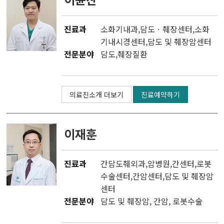
진료과
소화기내과
,
담도ㆍ췌장센터
,
소화
기내시경센터
,
담도 및 췌장암센터
전문분야
담도,췌장질환
의료진소개 더보기
진료예약하기
이재훈
진료과
간담도췌외과
,
암병원
,
간센터
,
로봇
수술센터
,
간암센터
,
담도 및 췌장암
센터
전문분야
담도 및 췌장암, 간암, 로봇수술