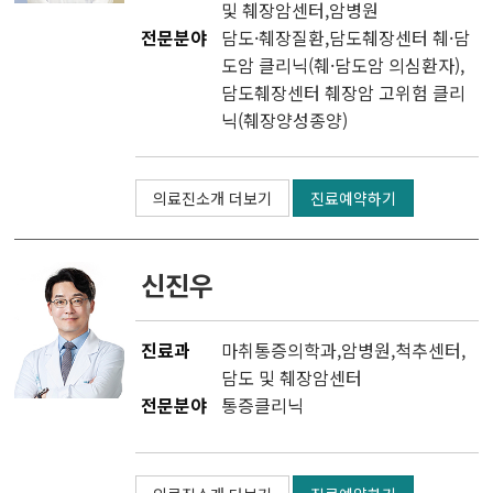
및 췌장암센터
,
암병원
전문분야
담도·췌장질환,담도췌장센터 췌·담
도암 클리닉(췌·담도암 의심환자),
담도췌장센터 췌장암 고위험 클리
닉(췌장양성종양)
의료진소개 더보기
진료예약하기
신진우
진료과
마취통증의학과
,
암병원
,
척추센터
,
담도 및 췌장암센터
전문분야
통증클리닉