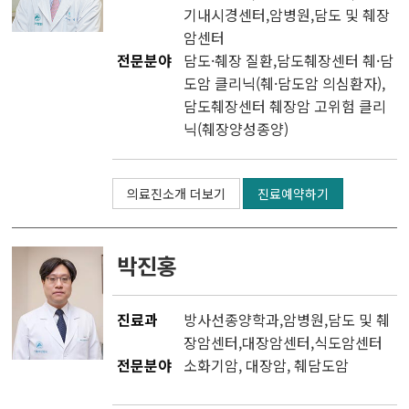
기내시경센터
,
암병원
,
담도 및 췌장
암센터
전문분야
담도·췌장 질환,담도췌장센터 췌·담
도암 클리닉(췌·담도암 의심환자),
담도췌장센터 췌장암 고위험 클리
닉(췌장양성종양)
의료진소개 더보기
진료예약하기
박진홍
진료과
방사선종양학과
,
암병원
,
담도 및 췌
장암센터
,
대장암센터
,
식도암센터
전문분야
소화기암, 대장암, 췌담도암