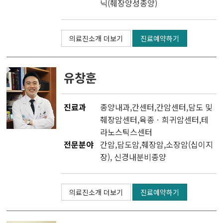
닉(췌장양성종양)
의료진소개 더보기
진료예약하기
유창훈
진료과
종양내과
,
간센터
,
간암센터
,
담도 및
췌장암센터
,
육종ㆍ희귀암센터
,
테
라노스틱스센터
전문분야
간암,담도암,췌장암,소장암(십이지
장), 신경내분비종양
의료진소개 더보기
진료예약하기