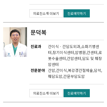
의료진소개 더보기
진료예약하기
문덕복
진료과
간이식ㆍ간담도외과
,소화기병센
터,
장기이식센터
,
암병원
,
간센터
,
로
봇수술센터
,
간암센터
,
담도 및 췌장
암센터
전문분야
간암,간이식,복강경간절제술,담석,
췌담도암,간문부담도암
의료진소개 더보기
진료예약하기