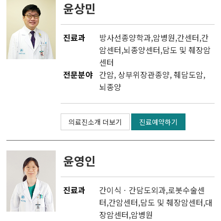
윤상민
진료과
방사선종양학과
,
암병원
,
간센터
,
간
암센터
,
뇌종양센터
,
담도 및 췌장암
센터
전문분야
간암, 상부위장관종양, 췌담도암,
뇌종양
의료진소개 더보기
진료예약하기
윤영인
진료과
간이식ㆍ간담도외과
,
로봇수술센
터
,
간암센터
,
담도 및 췌장암센터
,
대
장암센터
,
암병원