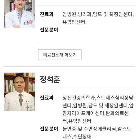
진료과
암병원
,
병리과
,
담도 및 췌장암센터
,
유방암센터
전문분야
의료진소개 더보기
정석훈
진료과
정신건강의학과
,
스트레스심리상담
센터
,
암병원
,
담도 및 췌장암센터
,
암
환자라이프케어센터
,
완화의료센
터
,
유방암센터
전문분야
불면증 및 수면장애클리닉,암스트
레스,수면장애