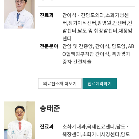
진료과
간이식ㆍ간담도외과
,소화기병센
터,
장기이식센터
,
암병원
,
간센터
,
간
암센터
,
담도 및 췌장암센터
,
대장암
센터
전문분야
간암 및 간종양, 간이식, 담도암, AB
O혈액형부적합 간이식, 복강경기
증자 간절제술
의료진소개 더보기
진료예약하기
송태준
진료과
소화기내과
,
국제진료센터
,
담도ㆍ
췌장센터
,
소화기내시경센터
,
담도