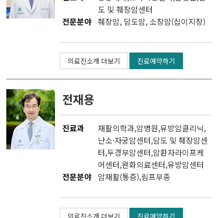
도 및 췌장암센터
전문분야
췌장암, 담도암, 소장암(십이지장)
의료진소개 더보기
진료예약하기
전재용
진료과
재활의학과
,
암병원
,
유방암클리닉
,
난소·자궁암센터
,
담도 및 췌장암센
터
,
두경부암센터
,
암환자라이프케
어센터
,
완화의료센터
,
유방암센터
전문분야
암재활(통증),림프부종
의료진소개 더보기
진료예약하기