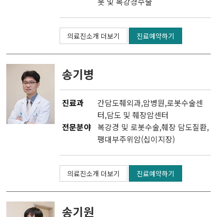
봇 및 복강경수술
의료진소개 더보기
진료예약하기
송기병
진료과
간담도췌외과
,
암병원
,
로봇수술센
터
,
담도 및 췌장암센터
전문분야
복강경 및 로봇수술,췌장 담도질환,
팽대부주위암(십이지장)
의료진소개 더보기
진료예약하기
송기원