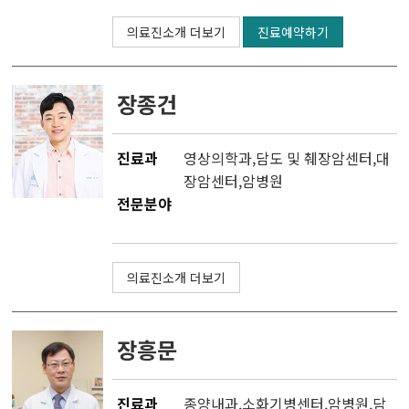
의료진소개 더보기
진료예약하기
장종건
진료과
영상의학과
,
담도 및 췌장암센터
,
대
장암센터
,
암병원
전문분야
의료진소개 더보기
장흥문
진료과
종양내과
,소화기병센터,
암병원
,
담