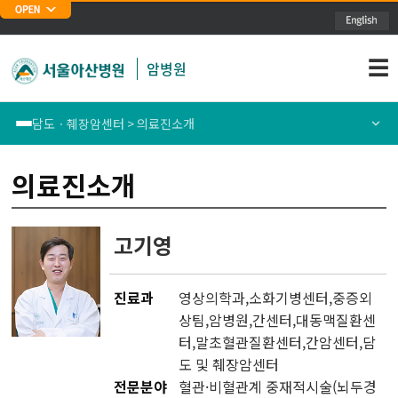
주메뉴 바로가기
본문 바로가기
☰
암병원
담도ㆍ췌장암센터 > 의료진소개
폐암센터
센터소개
의료진소개
위암센터
의료진소개
고기영
식도암센터
통합/전문및특화진료안내
진료과
영상의학과
,소화기병센터,
중증외
대장암센터
암정보
상팀
,
암병원
,
간센터
,
대동맥질환센
터
,
말초혈관질환센터
,
간암센터
,
담
유방암센터
도 및 췌장암센터
전문분야
혈관·비혈관계 중재적시술(뇌두경
간암센터