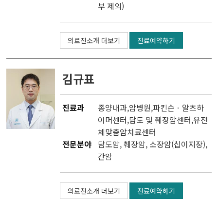
부 제외)
두경부암센터
의료진소개 더보기
진료예약하기
난소ㆍ자궁암센터
담도ㆍ췌장암센터
김규표
비뇨기암센터
진료과
종양내과
,
암병원
,
파킨슨ㆍ알츠하
이머센터
,
담도 및 췌장암센터
,
유전
혈액암ㆍ골수이식센터
체맞춤암치료센터
전문분야
담도암, 췌장암, 소장암(십이지장),
육종ㆍ희귀암센터
간암
뇌종양센터
의료진소개 더보기
진료예약하기
피부암센터