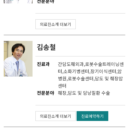
전문분야
의료진소개 더보기
김송철
진료과
간담도췌외과
,
로봇수술트레이닝센
터
,소화기병센터,
장기이식센터
,
암
병원
,
로봇수술센터
,
담도 및 췌장암
센터
전문분야
췌장,담도 및 담낭질환 수술
의료진소개 더보기
진료예약하기