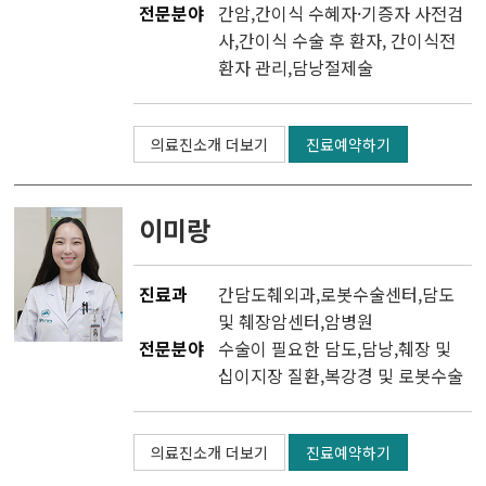
전문분야
간암,간이식 수혜자·기증자 사전검
사,간이식 수술 후 환자, 간이식전
환자 관리,담낭절제술
의료진소개 더보기
진료예약하기
이미랑
진료과
간담도췌외과
,
로봇수술센터
,
담도
및 췌장암센터
,
암병원
전문분야
수술이 필요한 담도,담낭,췌장 및
십이지장 질환,복강경 및 로봇수술
의료진소개 더보기
진료예약하기