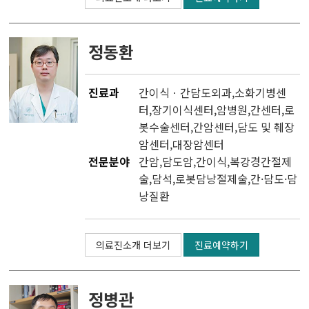
정동환
진료과
간이식ㆍ간담도외과
,소화기병센
터,
장기이식센터
,
암병원
,
간센터
,
로
봇수술센터
,
간암센터
,
담도 및 췌장
암센터
,
대장암센터
전문분야
간암,담도암,간이식,복강경간절제
술,담석,로봇담낭절제술,간·담도·담
낭질환
의료진소개 더보기
진료예약하기
정병관