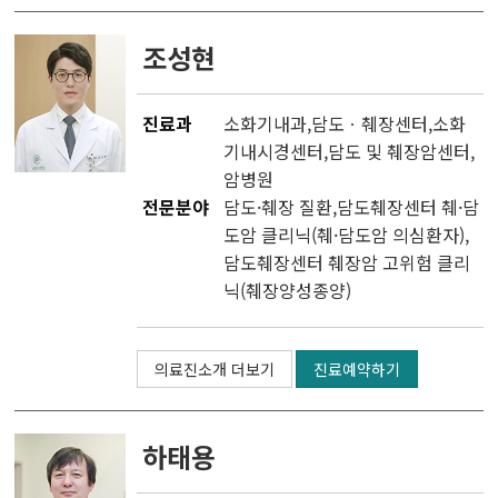
조성현
진료과
소화기내과
,
담도ㆍ췌장센터
,
소화
기내시경센터
,
담도 및 췌장암센터
,
암병원
전문분야
담도·췌장 질환,담도췌장센터 췌·담
도암 클리닉(췌·담도암 의심환자),
담도췌장센터 췌장암 고위험 클리
닉(췌장양성종양)
의료진소개 더보기
진료예약하기
하태용