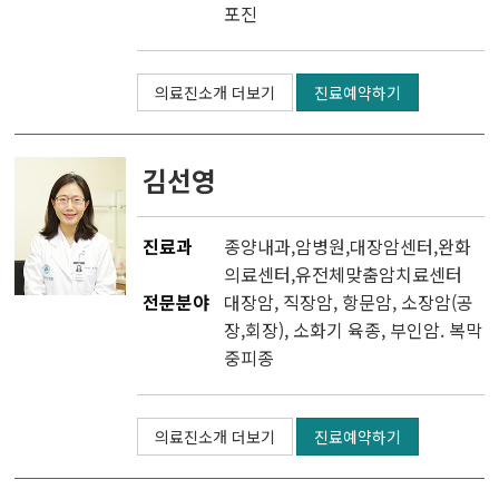
포진
두경부암센터
의료진소개 더보기
진료예약하기
난소ㆍ자궁암센터
담도ㆍ췌장암센터
김선영
비뇨기암센터
진료과
종양내과
,
암병원
,
대장암센터
,
완화
의료센터
,
유전체맞춤암치료센터
혈액암ㆍ골수이식센터
전문분야
대장암, 직장암, 항문암, 소장암(공
장,회장), 소화기 육종, 부인암. 복막
육종ㆍ희귀암센터
중피종
뇌종양센터
의료진소개 더보기
진료예약하기
피부암센터