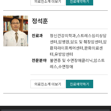
의료진소개 더보기
진료예약하기
정석훈
진료과
정신건강의학과
,
스트레스심리상담
센터
,
암병원
,
담도 및 췌장암센터
,
암
환자라이프케어센터
,
완화의료센
터
,
유방암센터
전문분야
불면증 및 수면장애클리닉,암스트
레스,수면장애
의료진소개 더보기
진료예약하기