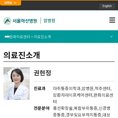
주메뉴 바로가기
본문 바로가기
☰
암병원
완화의료센터 > 의료진소개
폐암센터
센터소개
의료진소개
위암센터
의료진소개
권현정
식도암센터
호스피스 완화의료
진료과
마취통증의학과
,
암병원
,
척추센터
,
대장암센터
연명의료결정제도
암환자라이프케어센터
,
완화의료센
터
유방암센터
관련자료
전문분야
풍선확장술,복합부위통증,신경병
증통증,경부및요부하지통증,대상
간암센터