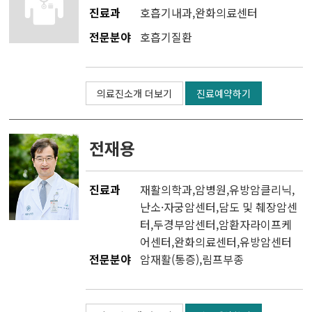
진료과
호흡기내과
,
완화의료센터
전문분야
호흡기질환
의료진소개 더보기
진료예약하기
전재용
진료과
재활의학과
,
암병원
,
유방암클리닉
,
난소·자궁암센터
,
담도 및 췌장암센
터
,
두경부암센터
,
암환자라이프케
어센터
,
완화의료센터
,
유방암센터
전문분야
암재활(통증),림프부종