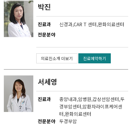
유전체맞춤암치료센터
박진
CAR T 센터
진료과
신경과
,
CAR T 센터
,
완화의료센터
테라노스틱스센터
전문분야
완화의료센터
의료진소개 더보기
진료예약하기
암환자라이프케어센터
갑상선암센터
서세영
진료과
종양내과
,
암병원
,
갑상선암센터
,
두
경부암센터
,
암환자라이프케어센
터
,
완화의료센터
전문분야
두경부암