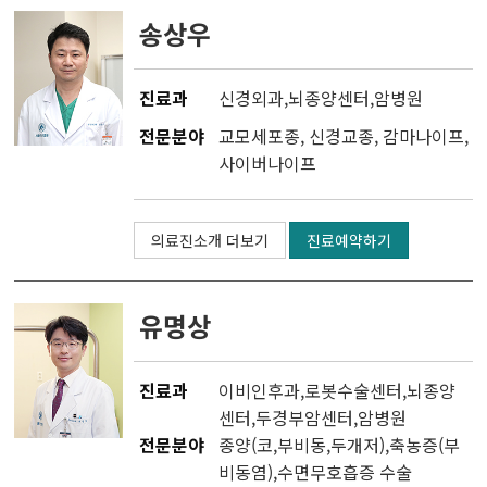
송상우
진료과
신경외과
,
뇌종양센터
,
암병원
전문분야
교모세포종, 신경교종, 감마나이프,
사이버나이프
의료진소개 더보기
진료예약하기
유명상
진료과
이비인후과
,
로봇수술센터
,
뇌종양
센터
,
두경부암센터
,
암병원
전문분야
종양(코,부비동,두개저),축농증(부
비동염),수면무호흡증 수술