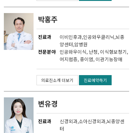
박홍주
진료과
이비인후과
,
인공와우클리닉
,
뇌종
양센터
,
암병원
전문분야
인공와우이식, 난청, 이식형보청기,
어지럼증, 중이염, 이관기능장애
의료진소개 더보기
진료예약하기
변유경
진료과
신경외과
,
소아신경외과
,
뇌종양센
터