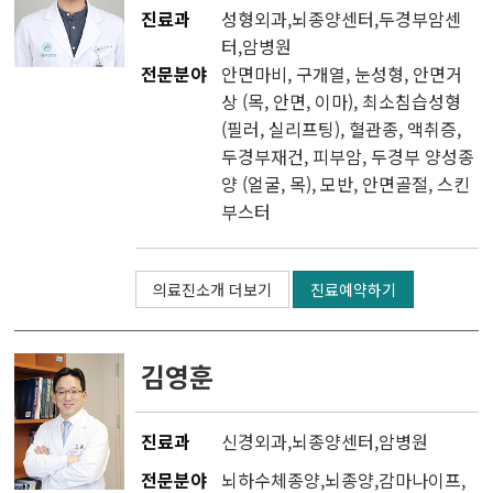
유전체맞춤암치료센터
진료과
성형외과
,
뇌종양센터
,
두경부암센
터
,
암병원
CAR T 센터
전문분야
안면마비, 구개열, 눈성형, 안면거
상 (목, 안면, 이마), 최소침습성형
테라노스틱스센터
(필러, 실리프팅), 혈관종, 액취증,
두경부재건, 피부암, 두경부 양성종
완화의료센터
양 (얼굴, 목), 모반, 안면골절, 스킨
부스터
암환자라이프케어센터
갑상선암센터
의료진소개 더보기
진료예약하기
김영훈
진료과
신경외과
,
뇌종양센터
,
암병원
전문분야
뇌하수체종양,뇌종양,감마나이프,