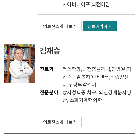
사이버나이프,뇌전이암
의료진소개 더보기
진료예약하기
김재승
진료과
핵의학과
,
뇌전증클리닉
,
암병원
,
파
킨슨ㆍ알츠하이머센터
,
뇌종양센
터
,
두경부암센터
전문분야
방사성핵종 치료, 뇌신경계분자영
상, 소화기계핵의학
의료진소개 더보기