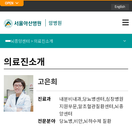
주메뉴 바로가기
본문 바로가기
☰
암병원
뇌종양센터 > 의료진소개
폐암센터
센터소개
의료진소개
위암센터
의료진소개
고은희
식도암센터
진료과
내분비내과
,
당뇨병센터
,심장병원
대장암센터
지원부문,
말초혈관질환센터
,
뇌종
양센터
유방암센터
전문분야
당뇨병,비만,뇌하수체 질환
간암센터