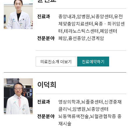
진료과
종양내과
,
암병원
,
뇌종양센터
,
유전
체맞춤암치료센터
,
육종ㆍ희귀암센
터
,
테라노스틱스센터
,
폐암센터
전문분야
폐암,흉선종양,신경계암
의료진소개 더보기
진료예약하기
이덕희
진료과
영상의학과
,
뇌졸중센터
,
신경중재
클리닉
,
암병원
,
뇌종양센터
전문분야
뇌동맥류색전술,뇌혈관협착증 중
재시술