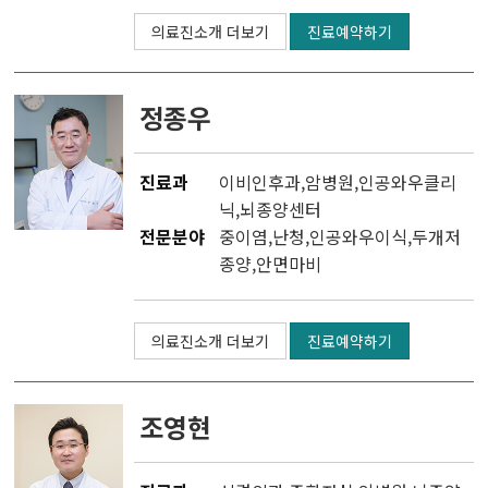
의료진소개 더보기
진료예약하기
정종우
진료과
이비인후과
,
암병원
,
인공와우클리
닉
,
뇌종양센터
전문분야
중이염,난청,인공와우이식,두개저
종양,안면마비
의료진소개 더보기
진료예약하기
조영현