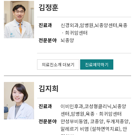
김정훈
진료과
신경외과
,
암병원
,
뇌종양센터
,
육종
ㆍ희귀암센터
전문분야
뇌종양
의료진소개 더보기
진료예약하기
김지희
진료과
이비인후과
,
코성형클리닉
,
뇌종양
센터
,
암병원
,
육종ㆍ희귀암센터
전문분야
만성부비동염, 코종양, 두개저종양,
알레르기 비염 (설하면역치료), 안