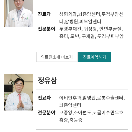
진료과
성형외과
,
뇌종양센터
,
두경부암센
터
,
암병원
,
피부암센터
전문분야
두경부재건, 귀성형, 안면부골절,
흉터, 모반, 구개열, 두경부피부암
의료진소개 더보기
진료예약하기
정유삼
진료과
이비인후과
,
암병원
,
로봇수술센터
,
뇌종양센터
전문분야
코종양,소아편도,코골이수면무호
흡증,축농증