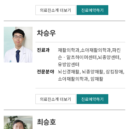
의료진소개 더보기
진료예약하기
차승우
진료과
재활의학과
,
소아재활의학과
,
파킨
슨ㆍ알츠하이머센터
,
뇌종양센터
,
유방암센터
전문분야
뇌신경재활, 뇌종양재활, 삼킴장애,
소아재활의학과, 암재활
의료진소개 더보기
진료예약하기
최승호