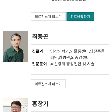
의료진소개 더보기
진료예약하기
최충곤
진료과
영상의학과
,
뇌졸중센터
,
뇌전증클
리닉
,
암병원
,
뇌종양센터
전문분야
뇌신경계 영상진단 및 시술
의료진소개 더보기
홍창기