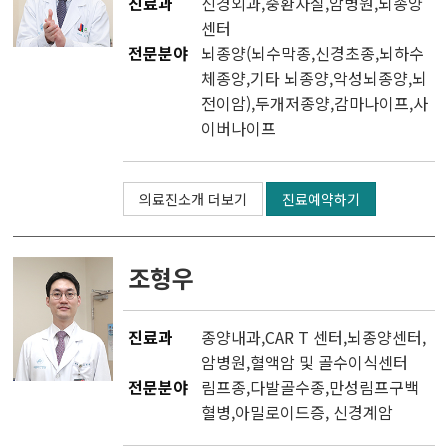
진료과
신경외과
,
중환자실
,
암병원
,
뇌종양
센터
전문분야
뇌종양(뇌수막종,신경초종,뇌하수
체종양,기타 뇌종양,악성뇌종양,뇌
전이암),두개저종양,감마나이프,사
이버나이프
의료진소개 더보기
진료예약하기
조형우
진료과
종양내과
,
CAR T 센터
,
뇌종양센터
,
암병원
,
혈액암 및 골수이식센터
전문분야
림프종,다발골수종,만성림프구백
혈병,아밀로이드증, 신경계암