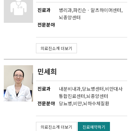
진료과
병리과
,
파킨슨ㆍ알츠하이머센터
,
뇌종양센터
전문분야
의료진소개 더보기
민세희
진료과
내분비내과
,
당뇨병센터
,
비만대사
통합진료센터
,
뇌종양센터
전문분야
당뇨병,비만,뇌하수체질환
의료진소개 더보기
진료예약하기