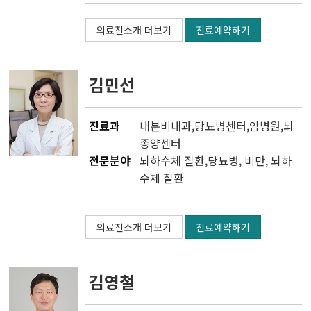
의료진소개 더보기
진료예약하기
두경부암센터
난소ㆍ자궁암센터
김민선
담도ㆍ췌장암센터
진료과
내분비내과
,
당뇨병센터
,
암병원
,
뇌
비뇨기암센터
종양센터
전문분야
뇌하수체 질환,당뇨병, 비만, 뇌하
혈액암ㆍ골수이식센터
수체 질환
육종ㆍ희귀암센터
의료진소개 더보기
진료예약하기
뇌종양센터
김영철
피부암센터