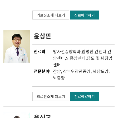
의료진소개 더보기
진료예약하기
윤상민
진료과
방사선종양학과
,
암병원
,
간센터
,
간
암센터
,
뇌종양센터
,
담도 및 췌장암
센터
전문분야
간암, 상부위장관종양, 췌담도암,
뇌종양
의료진소개 더보기
진료예약하기
윤신교