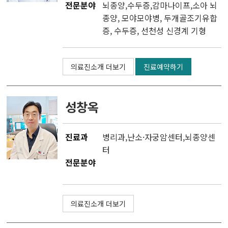
전문분야
뇌종양,수두증,감마나이프,소아 뇌
종양, 모야모야병, 두개골조기유합
증, 수두증, 선천성 신경계 기형
의료진소개 더보기
진료예약하기
성창옥
진료과
병리과
,
난소·자궁암센터
,
뇌종양센
터
전문분야
의료진소개 더보기