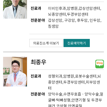
진료과
이비인후과
,
암병원
,
갑상선암센터
,
뇌종양센터
,
두경부암센터
전문분야
갑상선암, 구강암, 후두암, 인두암,
침샘암
의료진소개 더보기
진료예약하기
최종우
진료과
성형외과
,
암병원
,
로봇수술센터
,
뇌
종양센터
,
두경부암센터
,
피부암센
터
전문분야
양악수술,수면무호흡 - 양악수술,얼
굴뼈·턱뼈성형,안면기형 및 두경부
재건,코성형,안면골절