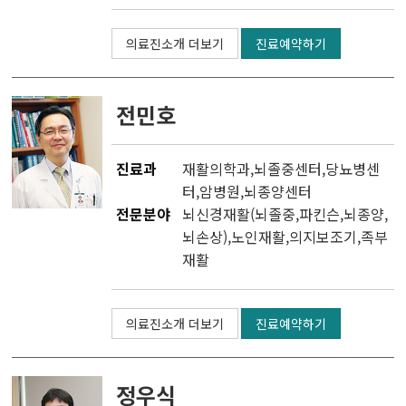
의료진소개 더보기
진료예약하기
전민호
진료과
재활의학과
,
뇌졸중센터
,
당뇨병센
터
,
암병원
,
뇌종양센터
전문분야
뇌신경재활(뇌졸중,파킨슨,뇌종양,
뇌손상),노인재활,의지보조기,족부
재활
의료진소개 더보기
진료예약하기
정우식