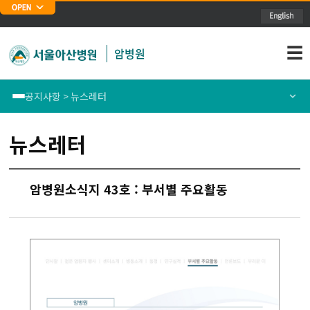
주메뉴 바로가기
본문 바로가기
☰
암병원
공지사항 > 뉴스레터
재단소개
새소식
뉴스레터
암병원장 인사말
뉴스레터
암병원소식지 43호 : 부서별 주요활동
연혁
공지사항
암분야 의료질 평가
진료 및 치료