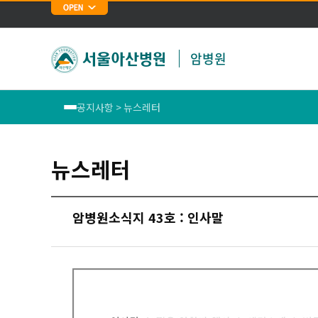
암병원
공지사항 > 뉴스레터
재단소개
뉴스레터
암병원장 인사말
연혁
암병원소식지 43호 : 인사말
공지사항
암분야 의료질 평가