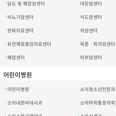
담도 및 췌장암센터
대장암센터
비뇨기암센터
식도암센터
완화의료센터
위암센터
유전체맞춤암치료센터
육종ㆍ희귀암센터
폐암센터
피부암센터
어린이병원
어린이병원
소아청소년전문과
소아내분비대사과
소아마취통증의학