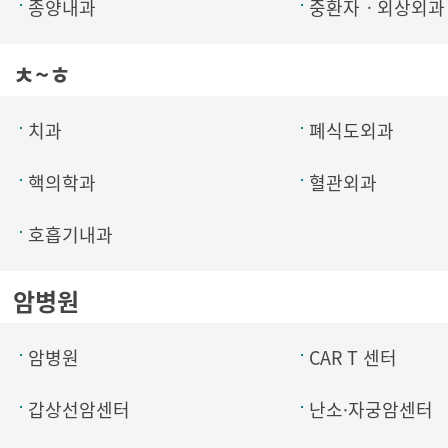
종양내과
중환자ㆍ외상외과
ㅊ~ㅎ
치과
폐식도외과
핵의학과
혈관외과
호흡기내과
암병원
암병원
CAR T 센터
갑상선암센터
난소·자궁암센터