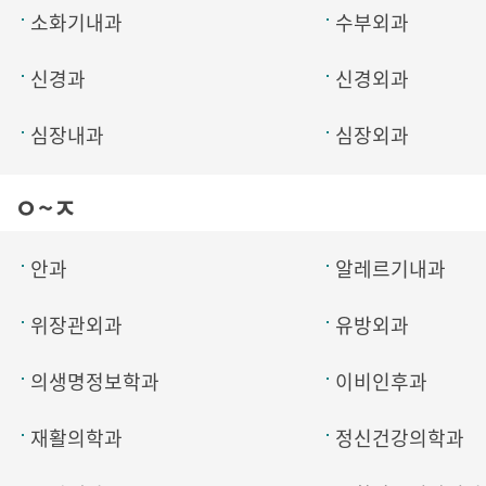
소화기내과
수부외과
신경과
신경외과
심장내과
심장외과
ㅇ~ㅈ
안과
알레르기내과
위장관외과
유방외과
의생명정보학과
이비인후과
재활의학과
정신건강의학과