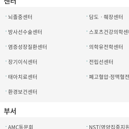
센터
뇌졸중센터
담도ㆍ췌장센터
방사선수술센터
스포츠건강의학센
염증성장질환센터
의학유전학센터
장기이식센터
전립선센터
태아치료센터
폐고혈압·정맥혈
환경보건센터
부서
AMC동문회
NST(영양집중지원