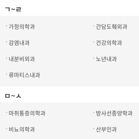
ㄱ~ㄹ
가정의학과
간담도췌외과
감염내과
건강의학과
내분비외과
노년내과
류마티스내과
ㅁ~ㅅ
마취통증의학과
방사선종양학과
비뇨의학과
산부인과